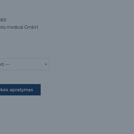
089
tis medical GmbH
ekės aprašymas