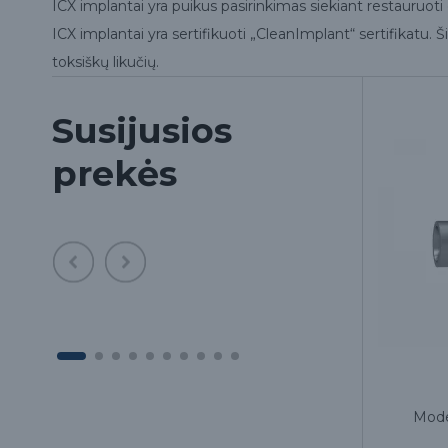
ICX implantai yra puikus pasirinkimas siekiant restauruoti 
ICX implantai yra sertifikuoti „CleanImplant“ sertifikatu. Ši
toksiškų likučių.
Susijusios
prekės
Įsukimo įrankis, trumpas, 23 mm
Model