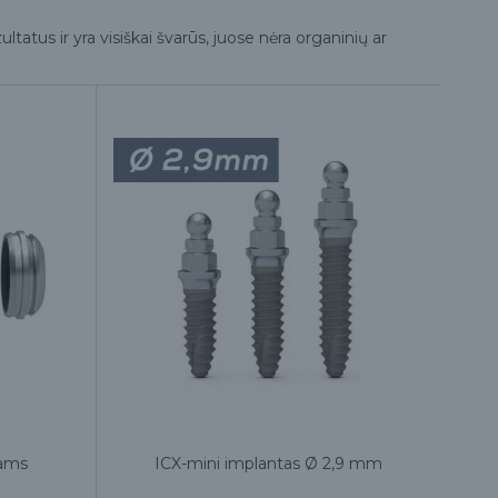
ultatus ir yra visiškai švarūs, juose nėra organinių ar
iams
ICX-mini implantas Ø 2,9 mm
I