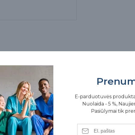
Prenum
antai turi poliruotą kaklelį, tai suteikia geresnes periimplanto
E-parduotuvės produkt
Nuolaida - 5 %, Naujien
Pasiūlymai tik pr
 mažus 4,9 mm, skermuo – Ø 4,8.