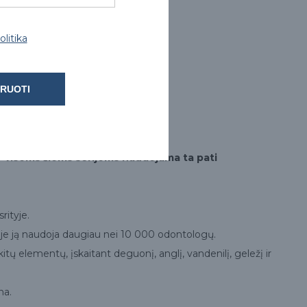
litika
RUOTI
- visoms šioms serijoms naudojama ta pati
rityje.
oje ją naudoja daugiau nei 10 000 odontologų.
itų elementų, įskaitant deguonį, anglį, vandenilį, geležį ir
na.