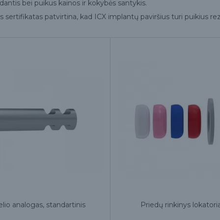
dantis bei puikus kainos ir kokybės santykis.
s sertifikatas patvirtina, kad ICX implantų paviršius turi puikius rez
io analogas, standartinis
Priedų rinkinys lokator