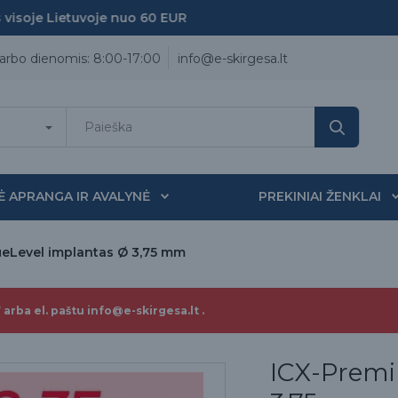
oje Lietuvoje nuo 60 EUR
arbo dienomis: 8:00-17:00
info@e-skirgesa.lt
Ė APRANGA IR AVALYNĖ
PREKINIAI ŽENKLAI
ueLevel implantas Ø 3,75 mm
 arba el. paštu info@e-skirgesa.lt .
ICX-Premi