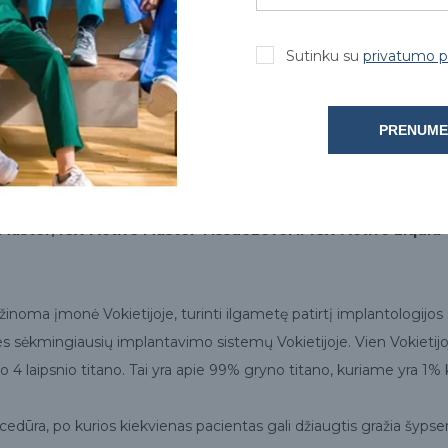
Sutinku su
privatumo po
PRENUME
aster, ICX-Active Master TissueLevel ir ICX-Active Liquid 
ma įmonė Vokietijoje, turinti ilgametę patirtį implantologijos s
s sėkmingiausių implantavimo sistemų Vokietijoje. Vien Vokietij
 4 laipsnio titano. Tai yra apie 99% gryno titano, kuriame yra 1% k
dūra, po kurios kiekvienas pacientas gali džiaugtis gražia šypse