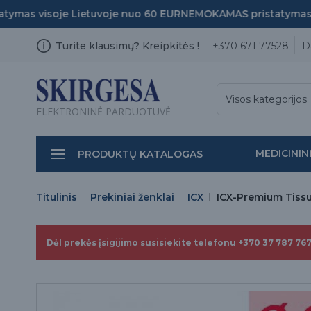
as visoje Lietuvoje nuo 60 EUR
NEMOKAMAS pristatymas vis
Turite klausimų? Kreipkitės !
+370 671 77528
D
Visos kategorijos
ELEKTRONINĖ PARDUOTUVĖ
MEDICININ
PRODUKTŲ KATALOGAS
Titulinis
Prekiniai ženklai
ICX
ICX-Premium Tiss
Dėl prekės įsigijimo susisiekite telefonu +370 37 787 767