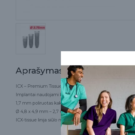
Aprašymas
ICX – Premium TissueLevel pranašumai:
Implantai naudojami komplikuotiems atvejams, kadangi impl
1,7 mm poliruotas kaklelis (išskyrus Ø 4,8 x 4,9 mm).
Ø 4,8 x 4,9 mm – 2,7 mm poliruotas kaklelis.
ICX-tissue linija siūlo mažus implantus – 6,5 mm ir ypač