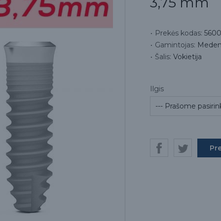
3,75 mm
Prekės kodas:
560
Gamintojas:
Meden
Šalis:
Vokietija
Ilgis
Pr