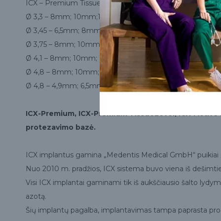
ICX – Premium TissueLevel implantų matmenys:
Ø 3,3 – 8mm; 10mm;12,5mm;
Ø 3,45 – 6,5mm; 8mm; 10mm;12,5mm;
Ø 3,75 – 8mm; 10mm; 12,5mm;
Ø 4,1 – 8mm; 10mm; 12,5mm;
Ø 4,8 – 8mm; 10mm; 12,5mm;
Ø 4,8 – 4,9mm; 6,5mm;
ICX-Premium, ICX-Premium TissueLevel, ICX-Active M
protezavimo bazė.
ICX implantus gamina „Medentis Medical GmbH“ puikiai žino
Nuo 2010 m. pradžios, ICX sistema buvo viena iš dešimtie
Visi ICX implantai gaminami tik iš aukščiausio šalto lydymo
azotą.
Šių implantų pagalba, implantavimas tampa paprasta proce