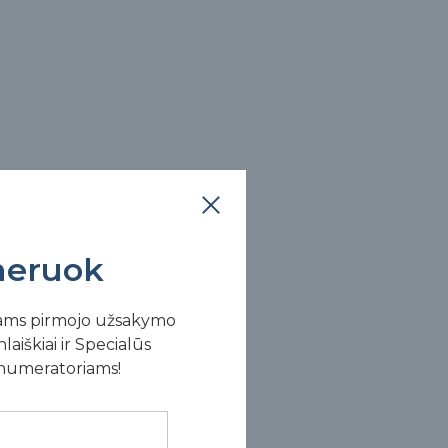
eruok
 sugijimo savybes.
ams pirmojo užsakymo
laiškiai ir Specialūs
enumeratoriams!