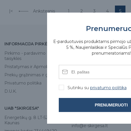
|<
Ankstesnis
1
2
3
4
5
Prenumeru
E-parduotuvės produktams pirmojo u
INFORMACIJA PIRKĖJUI
APIE MUS
5 %, Naujienlaiškiai ir Specialūs 
prenumeratoriams!
Pirkimo - pardavimo
Apie mus
taisyklės
Skirgesa parduotuvės
Pristatymas ir Apmokėjimas
Kontaktai
Prekių grąžinimas ir garantija
Privatumo politika
Sutinku su
privatumo politika
D.U.K.
PRENUMERUOTI
UAB "SKIRGESA"
KONTAKTAI
Energetikų g. 8 LT-52461,
Tel:
+370 671 77528
Kaunas
info@e-skirgesa.lt