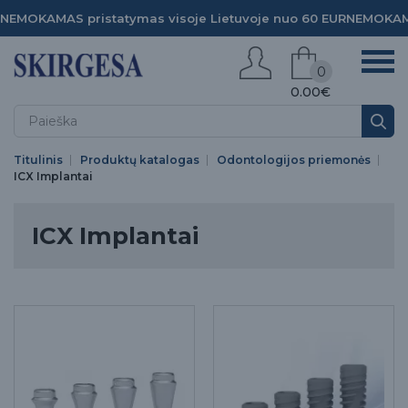
NEMOKAMAS pristatymas visoje Lietuvoje nuo 60 EUR
NEMOKAMA
0
0.00€
Titulinis
Produktų katalogas
Odontologijos priemonės
ICX Implantai
ICX Implantai