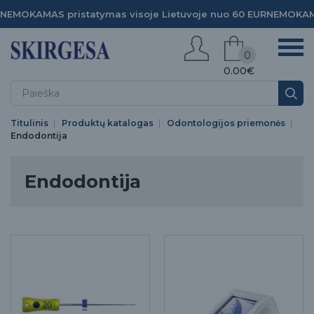
NEMOKAMAS pristatymas visoje Lietuvoje nuo 60 EUR
NEMOKAMA
0
0.00€
Titulinis
Produktų katalogas
Odontologijos priemonės
Endodontija
Endodontija