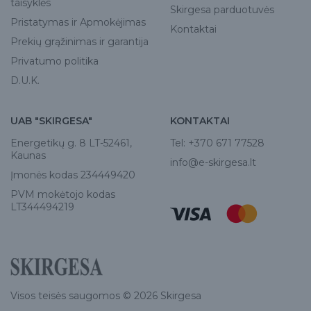
taisyklės
Skirgesa parduotuvės
Pristatymas ir Apmokėjimas
Kontaktai
Prekių grąžinimas ir garantija
Privatumo politika
D.U.K.
UAB "SKIRGESA"
KONTAKTAI
Energetikų g. 8 LT-52461,
Tel:
+370 671 77528
Kaunas
info@e-skirgesa.lt
Įmonės kodas 234449420
PVM mokėtojo kodas
LT344494219
Visos teisės saugomos © 2026 Skirgesa