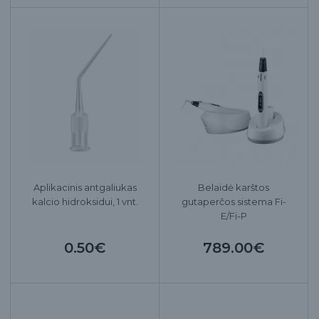
Aplikacinis antgaliukas
Belaidė karštos
kalcio hidroksidui, 1 vnt.
gutaperčos sistema Fi-
E/Fi-P
0.50€
789.00€