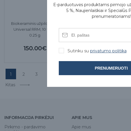
E-parduotuvės produktams pirmojo u
5 %, Naujienlaiškiai ir Specialūs 
prenumeratoriams!
Biokeraminis užpildas BC
Universal RRM, 10 vnt. x
0.25 g
150.00€
Sutinku su
privatumo politika
PRENUMERUOTI
1
2
3
4
5
6
7
8
9
Kitas
INFORMACIJA PIRKĖJUI
APIE MUS
Pirkimo - pardavimo
Apie mus