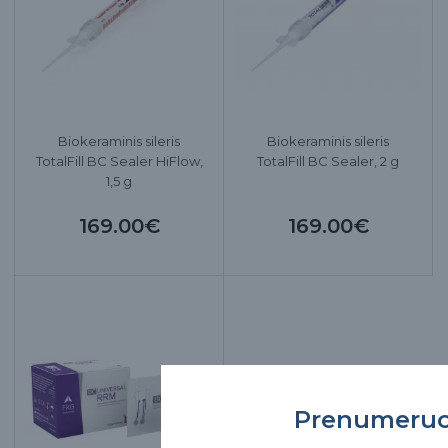
Biokeraminis sileris
Biokeraminis sileris
TotalFill BC Sealer HiFlow,
TotalFill BC Sealer, 2 g
1,5 g
169.00€
169.00€
Prenumeru