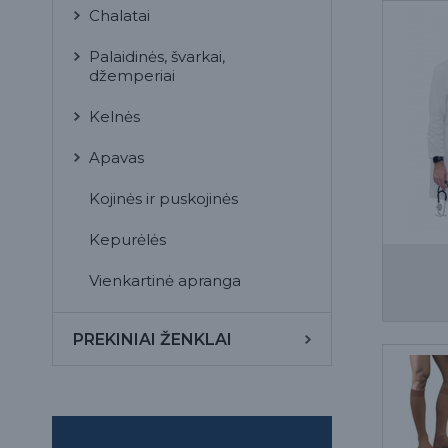
Chalatai
Palaidinės, švarkai,
džemperiai
Kelnės
Apavas
Kojinės ir puskojinės
Kepurėlės
Vienkartinė apranga
PREKINIAI ŽENKLAI