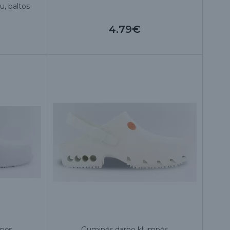
u, baltos
4.79€
mpės
Guminės darbo klumpės