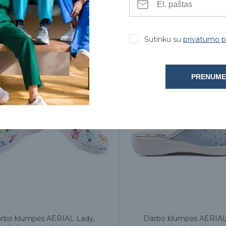
4.72€
5.99€
Sutinku su
privatumo po
PRENUME
rbo klumpės AERIAL Lady,
Darbo klumpės AERIAL