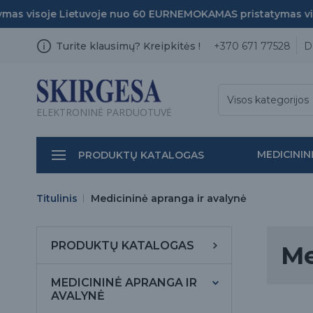
visoje Lietuvoje nuo 60 EUR
NEMOKAMAS pristatymas visoje
Turite klausimų? Kreipkitės !
+370 671 77528
D
Visos kategorijos
ELEKTRONINĖ PARDUOTUVĖ
MEDICININ
PRODUKTŲ KATALOGAS
Titulinis
Medicininė apranga ir avalynė
PRODUKTŲ KATALOGAS
Me
MEDICININĖ APRANGA IR
AVALYNĖ