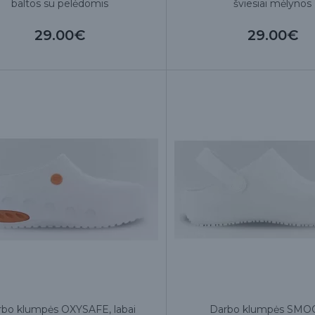
baltos su pelėdomis
šviesiai mėlynos
29.00€
29.00€
rbo klumpės OXYSAFE, labai
Darbo klumpės SMO