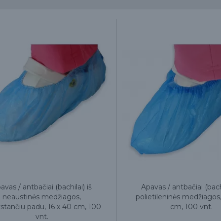
avas / antbačiai (bachilai) iš
Apavas / antbačiai (bachi
neaustinės medžiagos,
polietileninės medžiagos,
ystančiu padu, 16 x 40 cm, 100
cm, 100 vnt.
vnt.