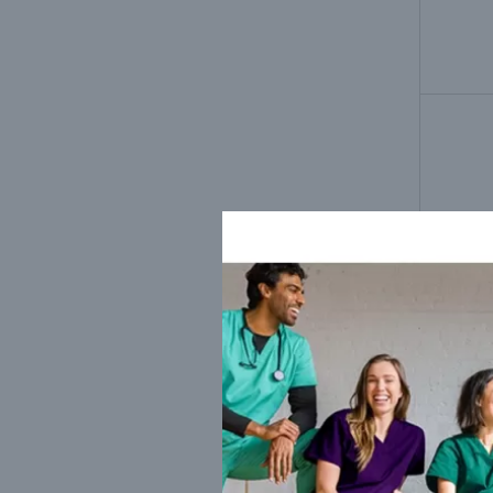
Cha
apsau