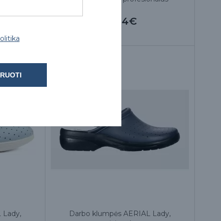
71.34€
litika
RUOTI
 Lady,
Darbo klumpės AERIAL Lady,