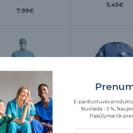
5.45€
7.99€
Prenum
E-parduotuvės produkt
Nuolaida - 5 %, Naujien
Pasiūlymai tik pr
latas, chirurginis, padidintos
Chirurginis chalatas vienk
gos, sterilus, XLL (prailgintas)
sterilus