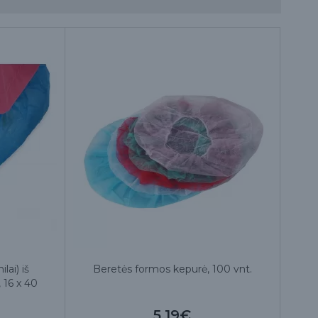
lai) iš
Beretės formos kepurė, 100 vnt.
 16 x 40
5.19€