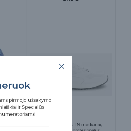
eruok
ams pirmojo užsakymo
laiškiai ir Specialūs
enumeratoriams!
artinis,
Darbo batai JUSTIN medicinai,
slaugai, vyriški, profesionalūs