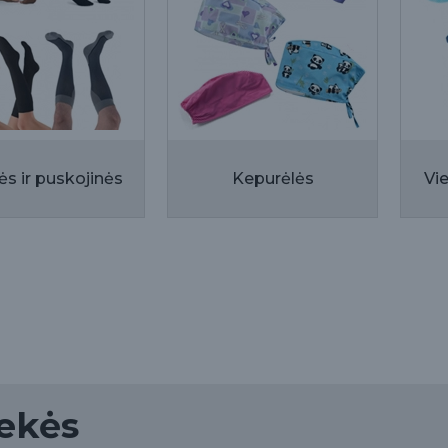
ės ir puskojinės
Kepurėlės
ekės