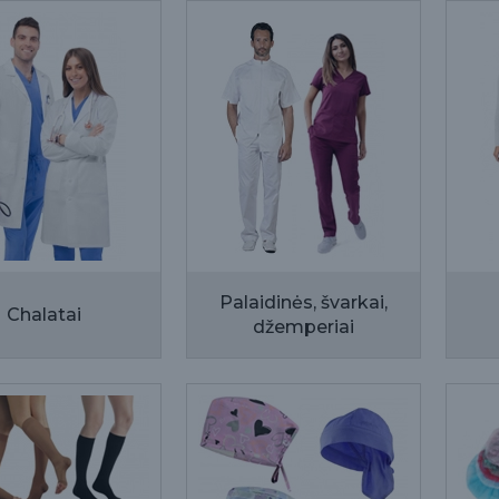
Palaidinės, švarkai,
Chalatai
džemperiai