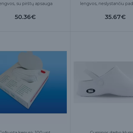
lengvos, su pirštų apsauga
lengvos, neslystančiu pad
50.36€
35.67€
Gofruota kepurė, 100 vnt.
Guminės darbo klu