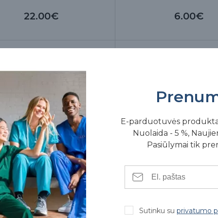
22.00€
6.00€
Prenum
E-parduotuvės produkt
Nuolaida - 5 %, Naujien
Pasiūlymai tik pr
lis membranai dengtas titanu
Indelis pincetams 30 x
Sutinku su
privatumo po