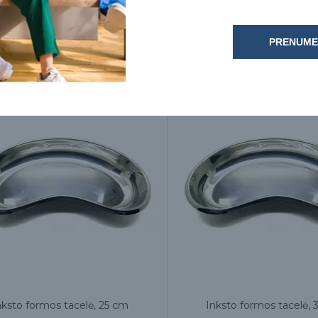
20.00€
9.00€
PRENUME
nksto formos tacelė, 25 cm
Inksto formos tacelė,