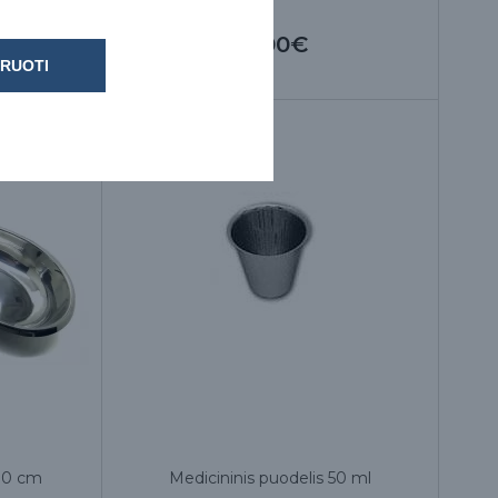
10.00€
RUOTI
 30 cm
Medicininis puodelis 50 ml