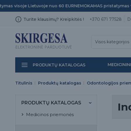
s visoje Lietuvoje nuo 60 EUR
NEMOKAMAS pristatymas viso
Turite klausimų? Kreipkitės !
+370 671 77528
D
Visos kategorijos
ELEKTRONINĖ PARDUOTUVĖ
MEDICININ
PRODUKTŲ KATALOGAS
Titulinis
Produktų katalogas
Odontologijos prie
PRODUKTŲ KATALOGAS
In
Medicinos priemonės