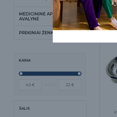
MEDICININĖ APRANGA IR
AVALYNĖ
PREKINIAI ŽENKLAI
KAINA
ŠALIS
I