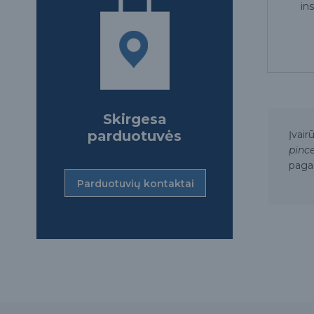
in
Skirgesa
parduotuvės
Įvai
pinc
pagam
Parduotuvių kontaktai