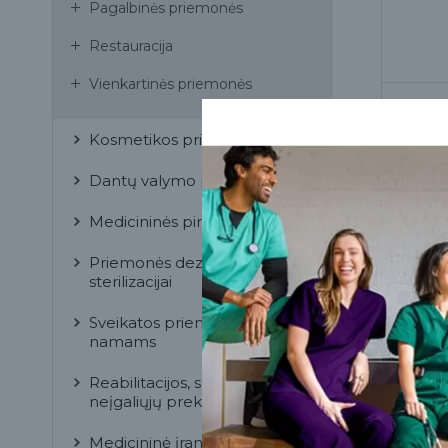
Pagalbinės priemonės
Restauracija
Vienkartinės priemonės
Kosmetikos priemonės
Dantų valymo priemonės
Medicininės pirštinės
Priemonės dezinfekcijai ir
sterilizacijai
Sveikatos priemonės
namams
Reabilitacijos, slaugos ir
neįgaliųjų prekės
Inde
Medicininė įranga