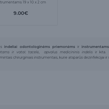
strumentams 19 x 10 x 2 cm
9.00€
rūs
indeliai odontologinėms priemonėms
ir
instrumentam
etams ir vatai
;
tacelė
,
apvalus medicininis indelis
ir kita. 
intais chirurginiais instrumentais, kurie atsparūs dezinfekcijai ir st