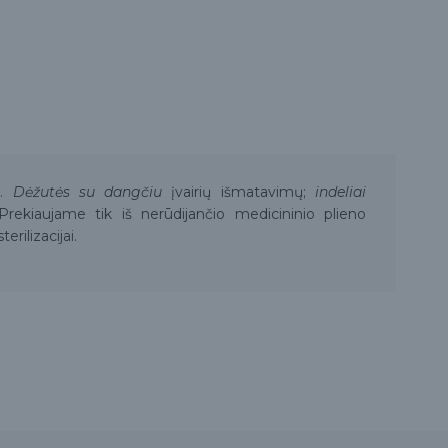
s
.
Dėžutės su dangčiu
įvairių išmatavimų;
indeliai
Prekiaujame tik iš nerūdijančio medicininio plieno
erilizacijai.