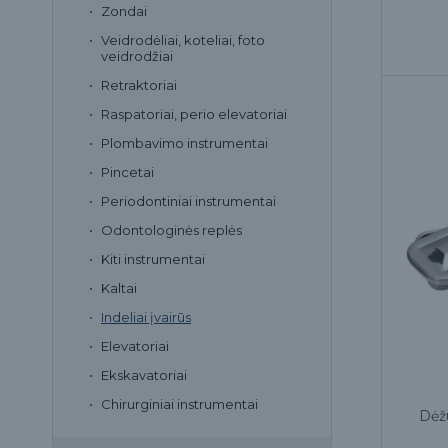
Zondai
Veidrodėliai, koteliai, foto
veidrodžiai
Retraktoriai
Raspatoriai, perio elevatoriai
Plombavimo instrumentai
Pincetai
Periodontiniai instrumentai
Odontologinės replės
Kiti instrumentai
Kaltai
Indeliai įvairūs
Elevatoriai
Ekskavatoriai
Chirurginiai instrumentai
Dėž