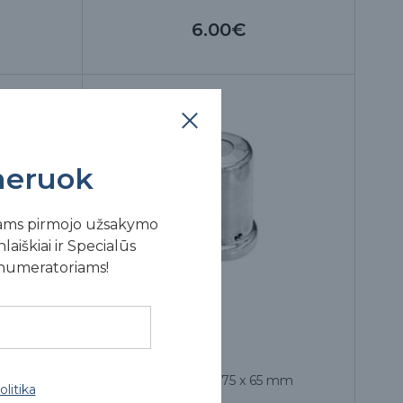
6.00€
eruok
ams pirmojo užsakymo
laiškiai ir Specialūs
enumeratoriams!
 100 mm
Indelis vatai 75 x 65 mm
litika