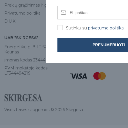
Kontaktai
Prekių grąžinimas ir garantija
Privatumo politika
D.U.K.
Sutinku su
privatumo politika
UAB "SKIRGESA"
KONTAKTAI
PRENUMERUOTI
Energetikų g. 8 LT-52461,
Tel:
+370 671 77528
Kaunas
info@e-skirgesa.lt
Įmonės kodas 234449420
PVM mokėtojo kodas
LT344494219
Visos teisės saugomos © 2026 Skirgesa