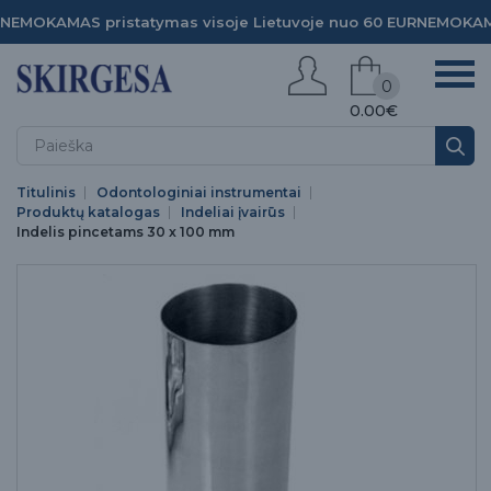
NEMOKAMAS pristatymas visoje Lietuvoje nuo 60 EUR
NEMOKAMA
0
0.00€
Titulinis
Odontologiniai instrumentai
Produktų katalogas
Indeliai įvairūs
Indelis pincetams 30 x 100 mm