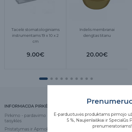
Tacelė stomatologiniams
Indelis membranai
instrumentams 19 x 10 x 2
dengtas titanu
cm
9.00€
20.00€
Prenumeru
INFORMACIJA PIRKĖJUI
APIE MUS
E-parduotuvės produktams pirmojo u
Pirkimo - pardavimo
Apie mus
5 %, Naujienlaiškiai ir Specialūs 
taisyklės
Skirgesa parduotuvės
prenumeratoriams!
Pristatymas ir Apmokėjimas