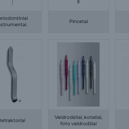
riodontiniai
Pincetai
nstrumentai
Veidrodėliai, koteliai,
etraktoriai
foto veidrodžiai