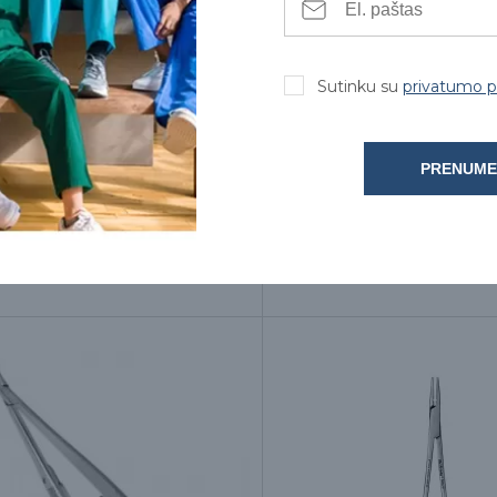
Sutinku su
privatumo po
PRENUME
#7 mini skalpelio kotelis
Adatkotis Baumgartnert
69.00€
7.00€