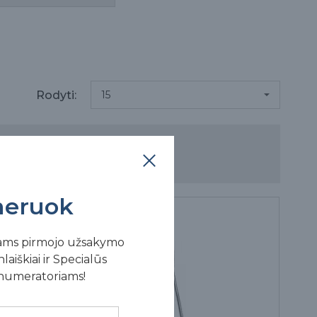
Rodyti:
eruok
ams pirmojo užsakymo
laiškiai ir Specialūs
enumeratoriams!