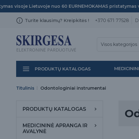
 visoje Lietuvoje nuo 60 EUR
NEMOKAMAS pristatymas visoj
Turite klausimų? Kreipkitės !
+370 671 77528
D
Visos kategorijos
ELEKTRONINĖ PARDUOTUVĖ
MEDICININ
PRODUKTŲ KATALOGAS
Titulinis
Odontologiniai instrumentai
PRODUKTŲ KATALOGAS
Od
MEDICININĖ APRANGA IR
AVALYNĖ