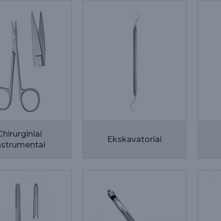
Chirurginiai
Ekskavatoriai
nstrumentai