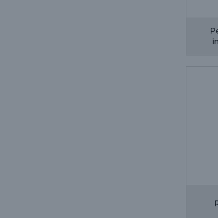
Pe
i
R