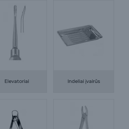
Elevatoriai
Indeliai įvairūs