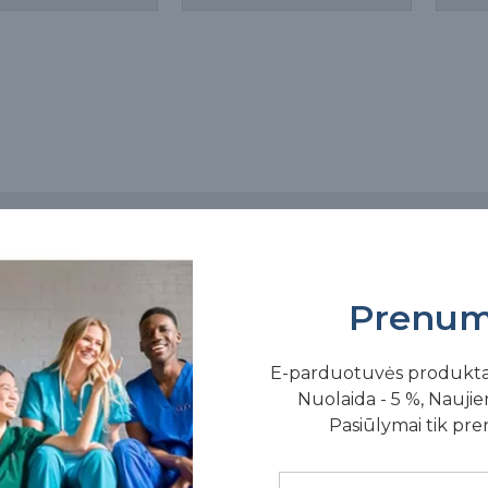
ekės
Prenum
E-parduotuvės produkt
Nuolaida - 5 %, Naujien
Pasiūlymai tik pr