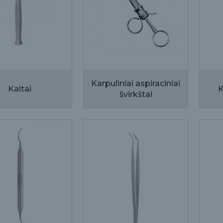
Karpuliniai aspiraciniai
Kaltai
K
švirkštai