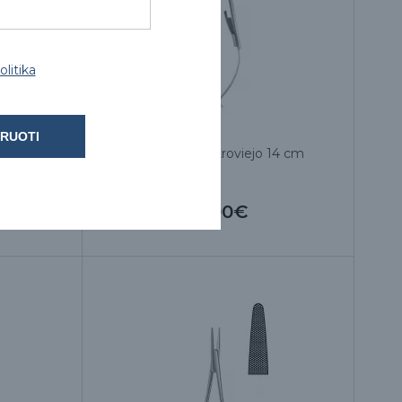
litika
RUOTI
 14.5 cm
Adatkotis Castroviejo 14 cm
13.00€