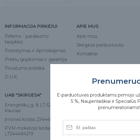
INFORMACIJA PIRKĖJUI
APIE MUS
Pirkimo - pardavimo
Apie mus
taisyklės
Skirgesa parduotuvės
Pristatymas ir Apmokėjimas
Kontaktai
Prekių grąžinimas ir garantija
Privatumo politika
D.U.K.
Prenumeru
E-parduotuvės produktams pirmojo u
UAB "SKIRGESA"
KONTAKTAI
5 %, Naujienlaiškiai ir Specialūs 
Energetikų g. 8 LT-52461,
Tel:
+370 671 77528
prenumeratoriams!
Kaunas
info@e-skirgesa.lt
Įmonės kodas 234449420
PVM mokėtojo kodas
LT344494219