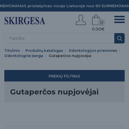
NEMOKAMAS pristatymas visoje Lietuvoje nuo 60 EUR
NEMOKAMA
0
0.00€
Titulinis
Produktų katalogas
Odontologijos priemonės
Odontologinė įranga
Gutaperčos nupjovėjai
PREKIŲ FILTRAS
Gutaperčos nupjovėjai