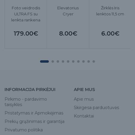
Foto veidrodis
Elevatorius
Žirklės Iris
ULTRA FS su
Cryer
lenktos 11,5 cm
lenkta rankena
179.00€
8.00€
6.00€
INFORMACIJA PIRKĖJUI
APIE MUS
Pirkimo - pardavimo
Apie mus
taisyklės
Skirgesa parduotuvės
Pristatymas ir Apmokėjimas
Kontaktai
Prekių grąžinimas ir garantija
Privatumo politika