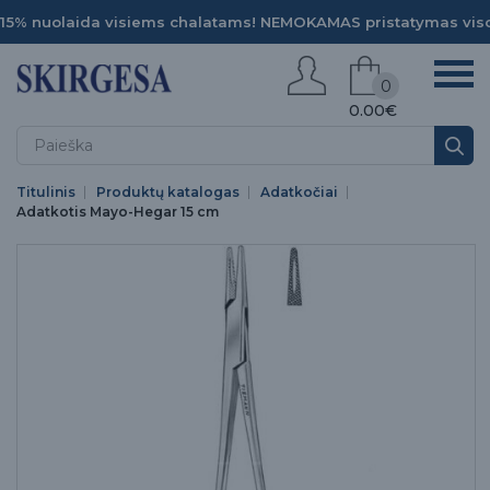
15% nuolaida visiems chalatams! NEMOKAMAS pristatymas viso
0
0.00€
Titulinis
Produktų katalogas
Adatkočiai
Adatkotis Mayo-Hegar 15 cm