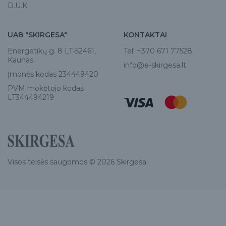
D.U.K.
UAB "SKIRGESA"
KONTAKTAI
Energetikų g. 8 LT-52461,
Tel:
+370 671 77528
Kaunas
info@e-skirgesa.lt
Įmonės kodas 234449420
PVM mokėtojo kodas
LT344494219
Visos teisės saugomos © 2026 Skirgesa