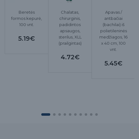
Beretės
Chalatas,
Apavas /
formos kepurė,
chirurginis,
antbačiai
100 vnt.
padidintos
(bachilai) iš
apsaugos,
polietileninės
sterilus, XLL
medžiagos, 16
5.19€
(prailgintas)
x 40 cm, 100
vnt.
4.72€
5.45€