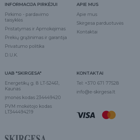
INFORMACIJA PIRKĖJUI
APIE MUS
Pirkimo - pardavimo
Apie mus
taisyklės
Skirgesa parduotuvės
Pristatymas ir Apmokėjimas
Kontaktai
Prekių grąžinimas ir garantija
Privatumo politika
D.U.K.
UAB "SKIRGESA"
KONTAKTAI
Energetikų g. 8 LT-52461,
Tel:
+370 671 77528
Kaunas
info@e-skirgesa.lt
Įmonės kodas 234449420
PVM mokėtojo kodas
LT344494219