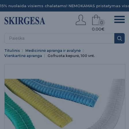
15% nuolaida visiems chalatams! NEMOKAMAS pristatymas viso
0
0.00€
Titulinis
Medicininė apranga ir avalynė
Vienkartinė apranga
Gofruota kepurė, 100 vnt.