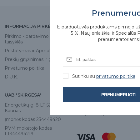
Prenumeru
INFORMACIJA PIRKĖJUI
APIE MUS
E-parduotuvės produktams pirmojo u
5 %, Naujienlaiškiai ir Specialūs 
Pirkimo - pardavimo
Apie mus
prenumeratoriams!
taisyklės
Skirgesa parduotuvės
Pristatymas ir Apmokėjimas
Kontaktai
Prekių grąžinimas ir garantija
Privatumo politika
Sutinku su
privatumo politika
D.U.K.
PRENUMERUOTI
UAB "SKIRGESA"
KONTAKTAI
Energetikų g. 8 LT-52461,
Tel:
+370 671 77528
Kaunas
info@e-skirgesa.lt
Įmonės kodas 234449420
PVM mokėtojo kodas
LT344494219