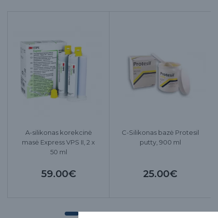
A-silikonas korekcinė
C-Silikonas bazė Protesil
masė Express VPS II, 2 x
putty, 900 ml
50 ml
59.00€
25.00€