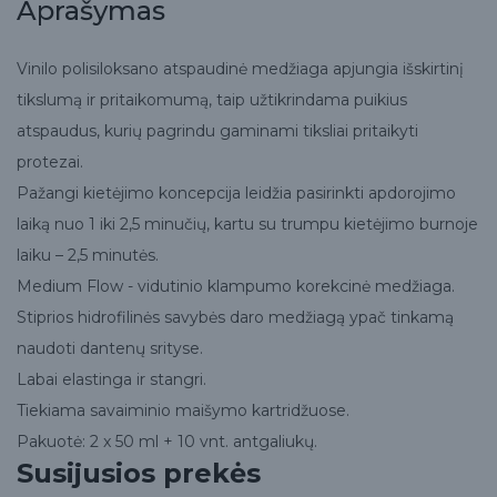
Aprašymas
Vinilo polisiloksano atspaudinė medžiaga apjungia išskirtinį
tikslumą ir pritaikomumą, taip užtikrindama puikius
atspaudus, kurių pagrindu gaminami tiksliai pritaikyti
protezai.
Pažangi kietėjimo koncepcija leidžia pasirinkti apdorojimo
laiką nuo 1 iki 2,5 minučių, kartu su trumpu kietėjimo burnoje
laiku – 2,5 minutės.
Medium Flow - vidutinio klampumo korekcinė medžiaga.
Stiprios hidrofilinės savybės daro medžiagą ypač tinkamą
naudoti dantenų srityse.
Labai elastinga ir stangri.
Tiekiama savaiminio maišymo kartridžuose.
Pakuotė: 2 x 50 ml + 10 vnt. antgaliukų.
Susijusios prekės