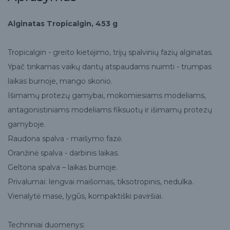
Alginatas Tropicalgin, 453 g
Tropicalgin - greito kietėjimo, trijų spalvinių fazių alginatas.
Ypač tinkamas vaikų dantų atspaudams nuimti - trumpas
laikas burnoje, mango skonio.
Išimamų protezų gamybai, mokomiesiams modeliams,
antagonistiniams modeliams fiksuotų ir išimamų protezų
gamyboje.
Raudona spalva - maišymo fazė.
Oranžinė spalva - darbinis laikas.
Geltona spalva – laikas burnoje.
Privalumai: lengvai maišomas, tiksotropinis, nedulka.
Vienalytė masė, lygūs, kompaktiški paviršiai.
Techniniai duomenys: