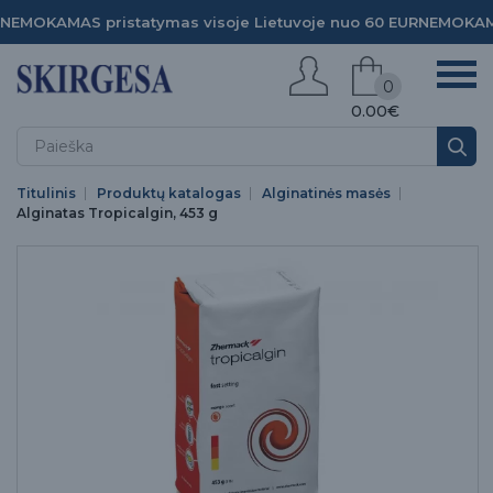
NEMOKAMAS pristatymas visoje Lietuvoje nuo 60 EUR
NEMOKAMA
0
0.00€
Titulinis
Produktų katalogas
Alginatinės masės
Alginatas Tropicalgin, 453 g