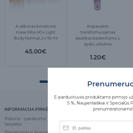
A-silikonas korekcinė
Atspaudinis
masė Elite HD+ Light
transformuojamas
Body Normal, 2 x 50 ml
šaukštas bedančiams, L
dydis, viršutinis
45.00€
1.20€
Prenumeru
E-parduotuvės produktams pirmojo u
5 %, Naujienlaiškiai ir Specialūs 
prenumeratoriams!
INFORMACIJA PIRKĖJUI
APIE MUS
Pirkimo - pardavimo
Apie mus
taisyklės
Skirgesa parduotuvės
Pristatymas ir Apmokėjimas