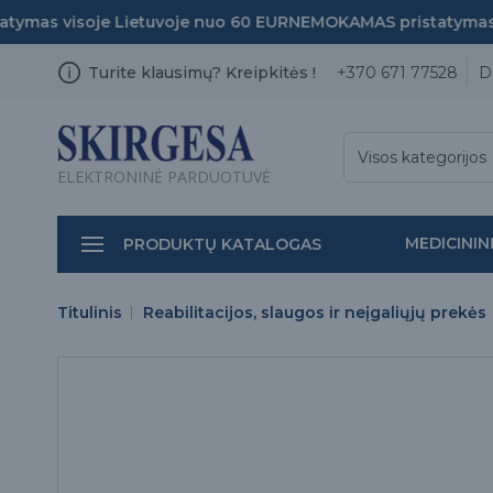
mas visoje Lietuvoje nuo 60 EUR
NEMOKAMAS pristatymas vi
Turite klausimų? Kreipkitės !
+370 671 77528
D
Visos kategorijos
ELEKTRONINĖ PARDUOTUVĖ
MEDICININ
PRODUKTŲ KATALOGAS
Titulinis
Reabilitacijos, slaugos ir neįgaliųjų prekės