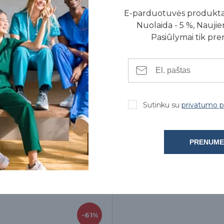
E-parduotuvės produkt
Nuolaida - 5 %, Naujien
Pasiūlymai tik pr
Sutinku su
privatumo po
PRENUME
uliaciją ir sumažina spaudimą minkštiesiems audiniams. Velcro medži
-61%