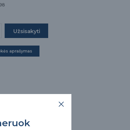
98
ekės aprašymas
eruok