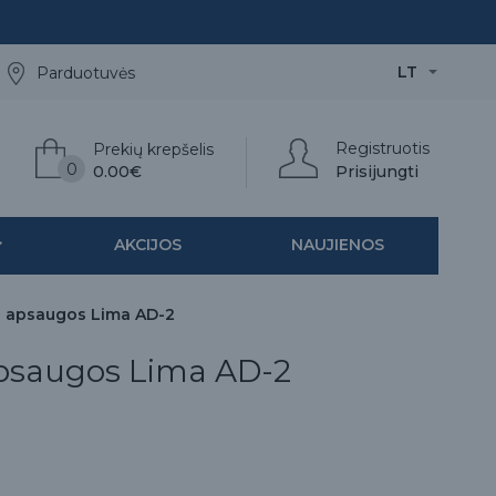
LT
Parduotuvės
Registruotis
Prekių krepšelis
0
0.00€
Prisijungti
AKCIJOS
NAUJIENOS
ų apsaugos Lima AD-2
psaugos Lima AD-2