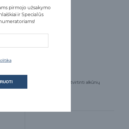
ams pirmojo užsakymo
laiškiai ir Specialūs
enumeratoriams!
litika
RUOTI
agos užsegimas leidžia švelniai pritvirtinti alkūnių