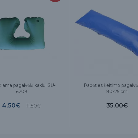
čiama pagalvėlė kaklui SU-
Padėties keitimo pagalvė
8209
80x25 cm
4.50€
35.00€
11.50€