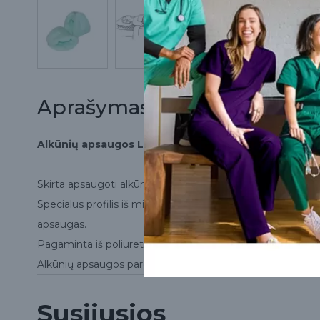
Aprašymas
Alkūnių apsaugos Lima AD-2
Skirta apsaugoti alkūnes nuo pragulų.
Specialus profilis iš minkštų putų užtikrina gerą oro cirk
apsaugas.
Pagaminta iš poliuretano putų.
Alkūnių apsaugos parduodamos poromis.
Susijusios