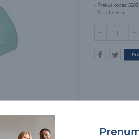
Prekės kodas:
5503
Šalis:
Lenkija
Pr
Prenum