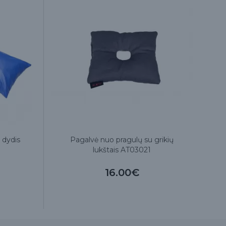
 dydis
Pagalvė nuo pragulų su grikių
E
lukštais AT03021
16.00€