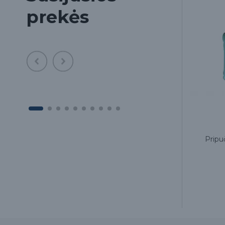
prekės
cm,
Ortopedinė kelioninė pagalvėlė,
Pripu
rožinė, AT03005
25.00€