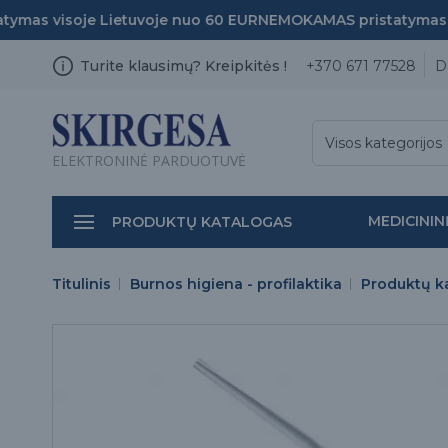
mas visoje Lietuvoje nuo 60 EUR
NEMOKAMAS pristatymas vis
Turite klausimų? Kreipkitės !
+370 671 77528
D
Visos kategorijos
ELEKTRONINĖ PARDUOTUVĖ
MEDICININ
PRODUKTŲ KATALOGAS
Titulinis
Burnos higiena - profilaktika
Produktų k