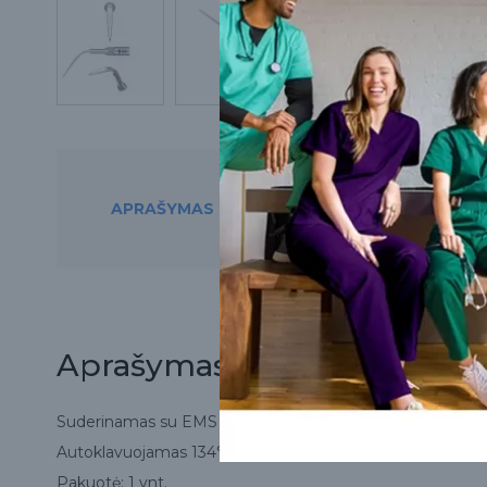
APRAŠYMAS
PREKĘ RASITE ŠIO
Aprašymas
Suderinamas su EMS tipo skaleriais.
Autoklavuojamas 134°C temperatūroje.
Pakuotė: 1 vnt.