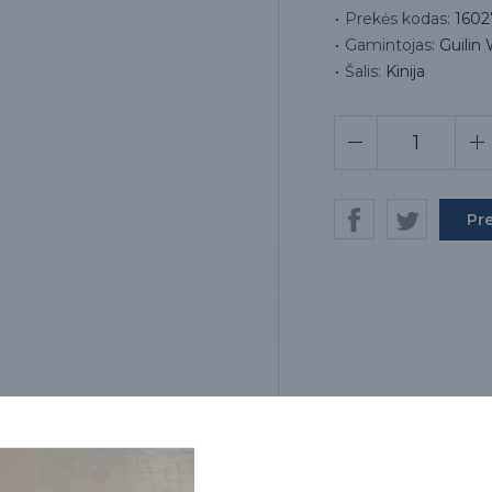
Prekės kodas:
1602
Gamintojas:
Guilin
Šalis:
Kinija
Pr