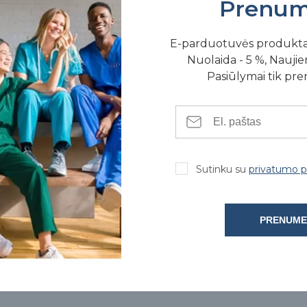
Prenum
E-parduotuvės produkt
Nuolaida - 5 %, Naujien
Pasiūlymai tik pr
SE FIZINĖSE PARDUOTUVĖSE
Sutinku su
privatumo po
PRENUME