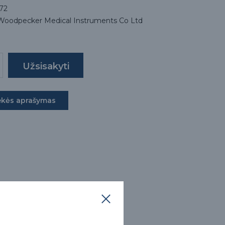
72
 Woodpecker Medical Instruments Co Ltd
ekės aprašymas