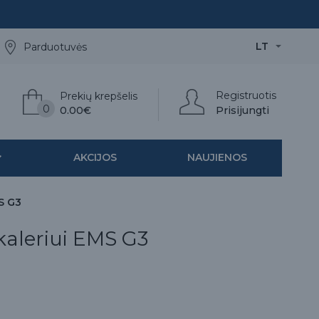
LT
Parduotuvės
Registruotis
Prekių krepšelis
0
0.00€
Prisijungti
AKCIJOS
NAUJIENOS
MS G3
kaleriui EMS G3