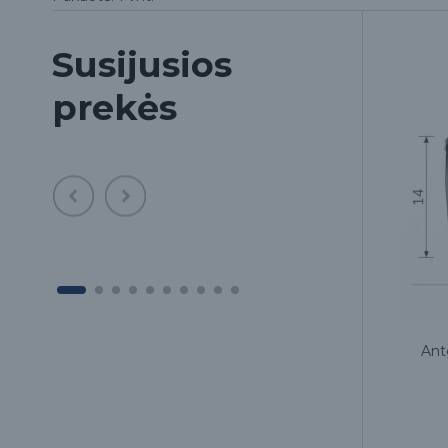
Susijusios
prekės
Antgalis skaleriui EMS E14
Antg
35.00€