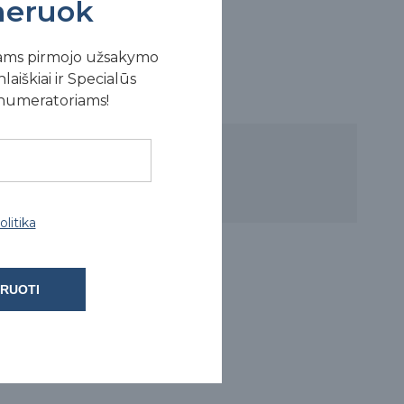
eruok
ams pirmojo užsakymo
laiškiai ir Specialūs
enumeratoriams!
litika
RUOTI