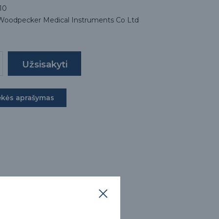
10
 Woodpecker Medical Instruments Co Ltd
ekės aprašymas