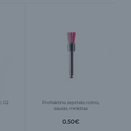
ec G2
Profilaktinis šepetėlis rožinis,
siauras, minkštas
0.50€