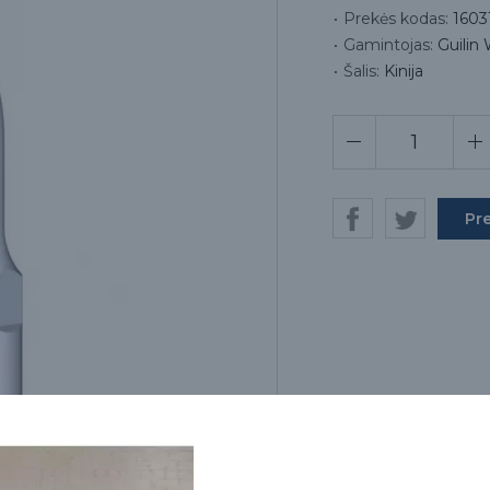
Prekės kodas:
1603
Gamintojas:
Guilin
Šalis:
Kinija
Pr