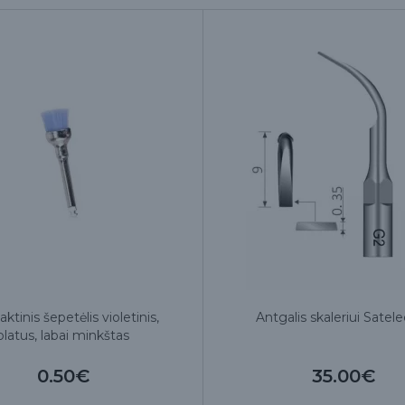
aktinis šepetėlis violetinis,
Antgalis skaleriui Satel
platus, labai minkštas
0.50€
35.00€