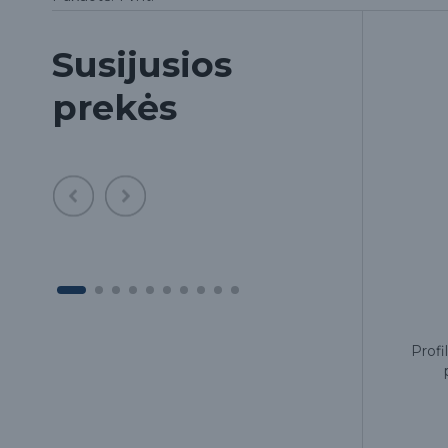
Susijusios
prekės
,
Antgalis skaleriui EMS E66
Profil
mo
35.00€