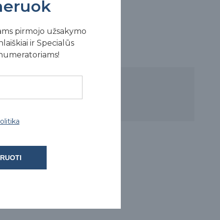
eruok
ams pirmojo užsakymo
laiškiai ir Specialūs
enumeratoriams!
litika
RUOTI