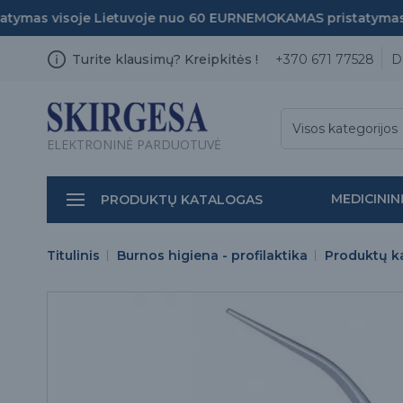
mas visoje Lietuvoje nuo 60 EUR
NEMOKAMAS pristatymas vi
Turite klausimų? Kreipkitės !
+370 671 77528
D
Visos kategorijos
ELEKTRONINĖ PARDUOTUVĖ
MEDICININ
PRODUKTŲ KATALOGAS
Titulinis
Burnos higiena - profilaktika
Produktų k