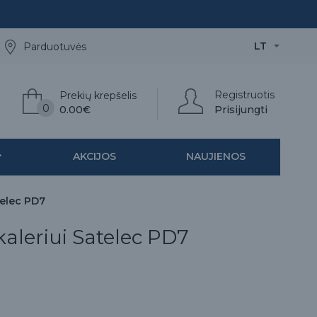
LT
Parduotuvės
Registruotis
Prekių krepšelis
0
0.00€
Prisijungti
AKCIJOS
NAUJIENOS
telec PD7
kaleriui Satelec PD7