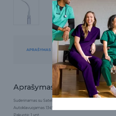
APRAŠYMAS
PREKĘ RASITE ŠIO
Aprašymas
Suderinamas su Satelec tipo skaleriais.
Autoklavuojamas 134°C temperatūroje.
Pakuotė: 1 vnt.