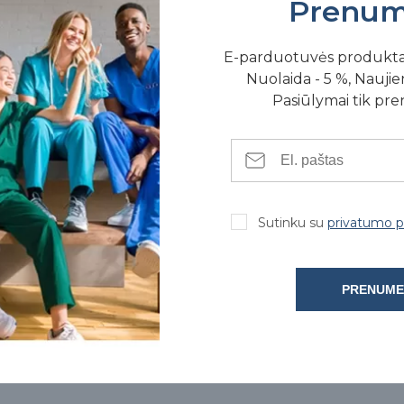
Prenum
E-parduotuvės produkt
Nuolaida - 5 %, Naujien
Pasiūlymai tik pr
SE FIZINĖSE PARDUOTUVĖSE
Sutinku su
privatumo po
PRENUME