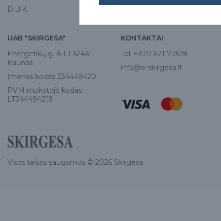
D.U.K.
UAB "SKIRGESA"
KONTAKTAI
Energetikų g. 8 LT-52461,
Tel:
+370 671 77528
Kaunas
info@e-skirgesa.lt
Įmonės kodas 234449420
PVM mokėtojo kodas
LT344494219
Visos teisės saugomos © 2026 Skirgesa