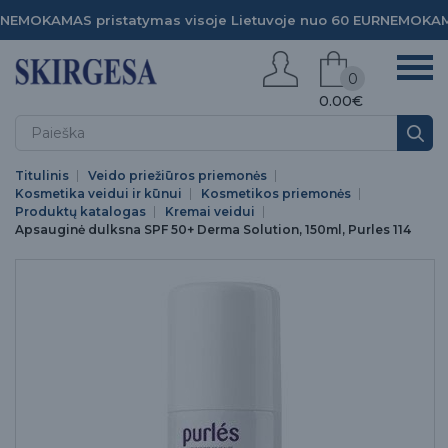
NEMOKAMAS pristatymas visoje Lietuvoje nuo 60 EUR
NEMOKAMA
0
0.00€
Titulinis
Veido priežiūros priemonės
Kosmetika veidui ir kūnui
Kosmetikos priemonės
Produktų katalogas
Kremai veidui
Apsauginė dulksna SPF 50+ Derma Solution, 150ml, Purles 114