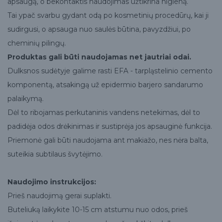
apsaugą, o bekontaktis naudojimas užtikrina higieną.
Tai ypač svarbu gydant odą po kosmetinių procedūrų, kai ji
sudirgusi, o apsauga nuo saulės būtina, pavyzdžiui, po
cheminių pilingų.
Produktas gali būti naudojamas net jautriai odai.
Dulksnos sudėtyje galime rasti EFA - tarpląstelinio cemento
komponentą, atsakingą už epidermio barjero sandarumo
palaikymą.
Dėl to ribojamas perkutaninis vandens netekimas, dėl to
padidėja odos drėkinimas ir sustiprėja jos apsauginė funkcija.
Priemonė gali būti naudojama ant makiažo, nes nėra balta,
suteikia subtilaus švytėjimo.
Naudojimo instrukcijos:
Prieš naudojimą gerai suplakti.
Buteliuką laikykite 10-15 cm atstumu nuo odos, prieš