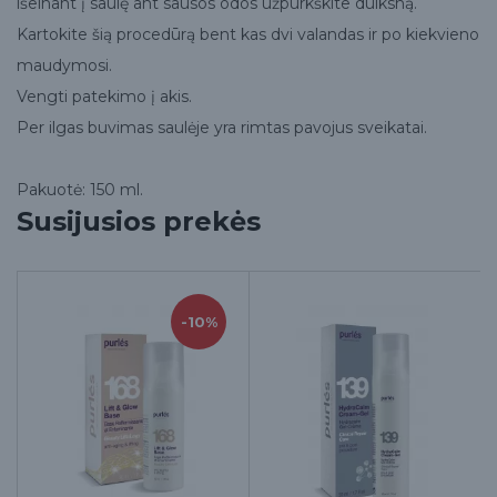
išeinant į saulę ant sausos odos užpurkškite dulksną.
Kartokite šią procedūrą bent kas dvi valandas ir po kiekvieno
maudymosi.
Vengti patekimo į akis.
Per ilgas buvimas saulėje yra rimtas pavojus sveikatai.
Pakuotė: 150 ml.
Susijusios prekės
-10%