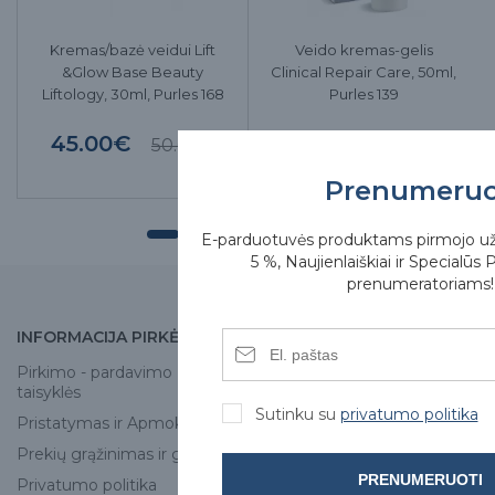
Kremas/bazė veidui Lift
Veido kremas-gelis
&Glow Base Beauty
Clinical Repair Care, 50ml,
Liftology, 30ml, Purles 168
Purles 139
45.00€
36.00€
50.00€
Prenumeru
E-parduotuvės produktams pirmojo u
5 %, Naujienlaiškiai ir Specialūs 
prenumeratoriams!
INFORMACIJA PIRKĖJUI
APIE MUS
Pirkimo - pardavimo
Apie mus
taisyklės
Skirgesa parduotuvės
Sutinku su
privatumo politika
Pristatymas ir Apmokėjimas
Kontaktai
Prekių grąžinimas ir garantija
PRENUMERUOTI
Privatumo politika