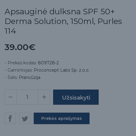
Apsauginė dulksna SPF 50+
Derma Solution, 150ml, Purles
114
39.00€
Prekės kodas:
809728-2
Gamintojas:
Proconcept Labs Sp. z.o.o.
Šalis:
Prancūzija
Prekės aprašymas