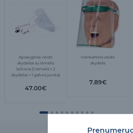
Apsauginiai veido
Vienkartinis veido
skydeliai su rėmeliu
skydelis
laStoria (1 rėmelis + 2
skydeliai + 1 galvos juosta)
7.89€
47.00€
Prenumeru