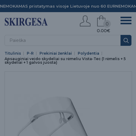
NEMOKAMAS pristatymas visoje Lietuvoje nuo 60 EUR
NEMOKAMA
0
0.00€
Titulinis
P-R
Prekiniai ženklai
Polydentia
Apsauginiai veido skydeliai su rėmeliu Vista-Tec (1 rėmelis + 5
skydeliai + 1 galvos juosta)