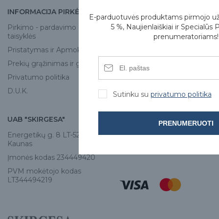
INFORMACIJA PIRKĖJUI
APIE MUS
E-parduotuvės produktams pirmojo u
5 %, Naujienlaiškiai ir Specialūs 
Pirkimo - pardavimo
Apie mus
taisyklės
prenumeratoriams!
Skirgesa parduotuvės
Pristatymas ir Apmokėjimas
Kontaktai
Prekių grąžinimas ir garantija
Privatumo politika
D.U.K.
Sutinku su
privatumo politika
UAB "SKIRGESA"
KONTAKTAI
PRENUMERUOTI
Energetikų g. 8 LT-52461,
Tel:
+370 671 77528
Kaunas
info@e-skirgesa.lt
Įmonės kodas 234449420
PVM mokėtojo kodas
LT344494219