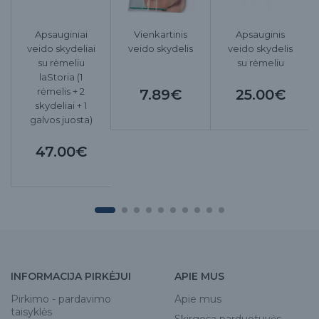
Apsauginiai
Vienkartinis
Apsauginis
veido skydeliai
veido skydelis
veido skydelis
su rėmeliu
su rėmeliu
laStoria (1
rėmelis + 2
7.89€
25.00€
skydeliai + 1
galvos juosta)
47.00€
INFORMACIJA PIRKĖJUI
APIE MUS
Pirkimo - pardavimo
Apie mus
taisyklės