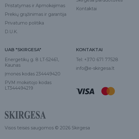
Skirgesa parduotuvės
Pristatymas ir Apmokėjimas
Kontaktai
Prekių grąžinimas ir garantija
Privatumo politika
D.U.K.
UAB "SKIRGESA"
KONTAKTAI
Energetikų g. 8 LT-52461,
Tel:
+370 671 77528
Kaunas
info@e-skirgesa.lt
Įmonės kodas 234449420
PVM mokėtojo kodas
LT344494219
Visos teisės saugomos © 2026 Skirgesa