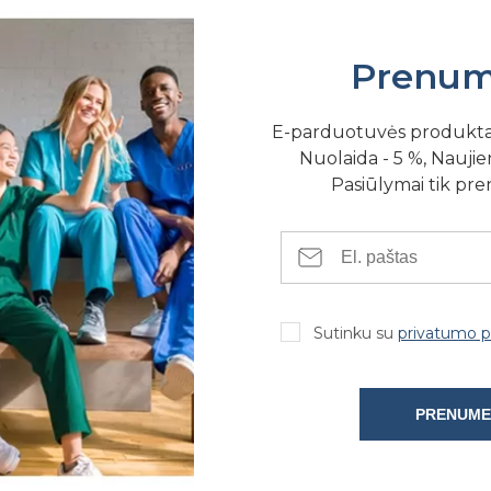
Prenum
E-parduotuvės produkt
Nuolaida - 5 %, Naujien
Pasiūlymai tik pr
es struktūros, siūlomos įvairių rūšių keramikos medžiagos, tokios ka
įklotams (inlay) ir užklotams (onlay) gaminti, ir gali būti itin ge
Sutinku su
privatumo po
u šiomis itin nupoliruotomis medžiagomis, kurios dažnai gamina
ksmingos vertinant okliuziją.
asirinkta žalia spalva, kuri jau dešimtmečius naudojama dantų tech
PRENUME
iškų, itin nupoliruotų keraminių paviršių.
stelėmis bei pasagos formos, ir leidžia tiksliai koreguoti okliuziją