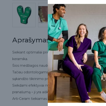
Aprašymas
Siekiant optimaliai priderinti spalvą prie natūralios danti
keramika.
Šios medžiagos naudojamos (laikinoms) karūnėlėms, taip pat 
Tačiau odontologams kyla iššūkių koreguojant sąkandį s
sąkandžio tikrinimo priemonės dažnai nėra pakankamai vei
Siekdami efektyviai nustatyti priešlaikinius kontaktus, p
pranašumą – ji yra aiškiai matoma ir kontrastinga ant estet
Arti-Ceram tiekiamas dviejų storių – 200 µm ir 100 µm – juo