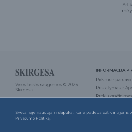
am
Artikuliacinis popierius 40 µ
Arti
raudonas-mėlynas, 200 vnt.
mėly
15.99€
INFORMACIJA PI
Pirkimo - pardavi
Visos teisės saugomos © 2026
Pristatymas ir A
Skirgesa
Prekių grąžinimas 
Privatumo politik
Svetainėje naudojami slapukai, kurie padeda užtikrinti jums 
D.U.K.
Privatumo Politiką
.