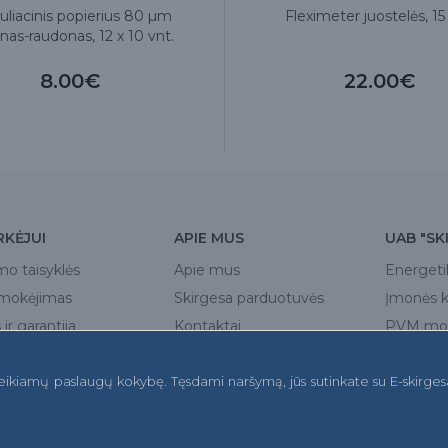
kuliacinis popierius 80 µm
Fleximeter juostelės, 15
nas-raudonas, 12 x 10 vnt.
8.00€
22.00€
RKĖJUI
APIE MUS
UAB "SK
mo taisyklės
Apie mus
Energeti
pmokėjimas
Skirgesa parduotuvės
Įmonės 
ir garantija
Kontaktai
PVM mok
a
teikiamų paslaugų kokybę. Tęsdami naršymą, jūs sutinkate su E-skirges