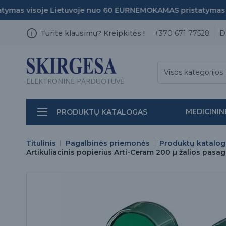
as visoje Lietuvoje nuo 60 EUR
NEMOKAMAS pristatymas vis
Turite klausimų? Kreipkitės !
+370 671 77528
D
Visos kategorijos
ELEKTRONINĖ PARDUOTUVĖ
MEDICININ
PRODUKTŲ KATALOGAS
Titulinis
Pagalbinės priemonės
Produktų katalog
Artikuliacinis popierius Arti-Ceram 200 µ žalios pasag