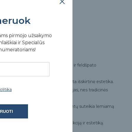
eruok
ams pirmojo užsakymo
laiškiai ir Specialūs
enumeratoriams!
ip stiklo keramika, cirkonio keramika ir feldšpato
rai nupoliruojamos, kad būtų pasiekta išskirtinė estetika.
litika
mos naudojant CAD/CAM technologijas, nes tradicinės
nikoje. Ši spalva dėl specialių pigmentų suteikia lemiamą
RUOTI
, užtikrinant geriausią įmanomą funkciją ir estetiką.