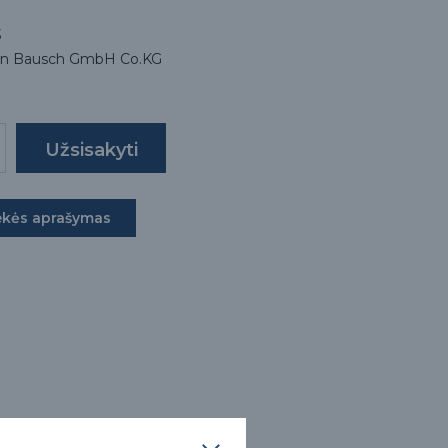
3
ean Bausch GmbH Co.KG
ekės aprašymas