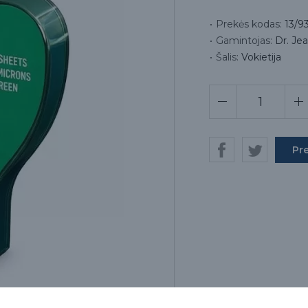
Prekės kodas:
13/9
Gamintojas:
Dr. J
Šalis:
Vokietija
Pr