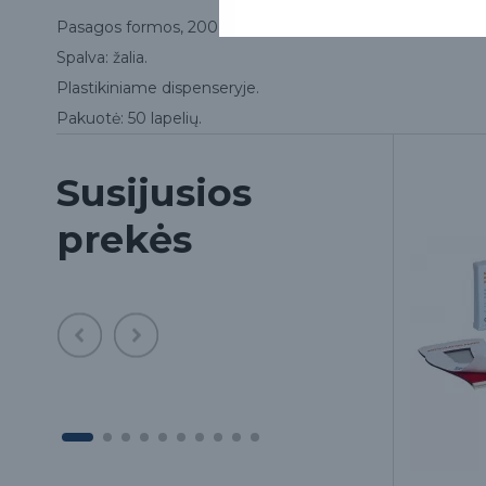
Pasagos formos, 200 mikronų storio.
Spalva: žalia.
Plastikiniame dispenseryje.
Pakuotė: 50 lapelių.
Susijusios
prekės