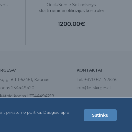
 vnt.
OccluSense Set rinkinys
skaitmeninei okliuzijos kontrolei
pa
1200.00€
IRGESA"
KONTAKTAI
kų g. 8 LT-52461, Kaunas
Tel:
+370 671 77528
kodas 234449420
info@e-skirgesa.lt
ėtojo kodas LT344494219
a.lt privatumo politika. Daugiau apie
Sutinku