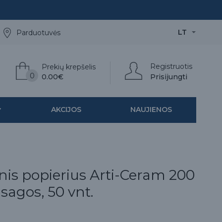
LT
Parduotuvės
Registruotis
Prekių krepšelis
0
0.00€
Prisijungti
AKCIJOS
NAUJIENOS
inis popierius Arti-Ceram 200
asagos, 50 vnt.