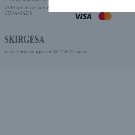
PVM mokėtojo kodas
LT344494219
Visos teisės saugomos © 2026 Skirgesa