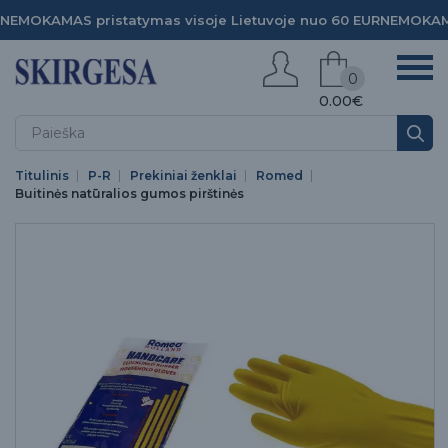
NEMOKAMAS pristatymas visoje Lietuvoje nuo 60 EUR
NEMOKAMA
0
0.00€
Titulinis
P-R
Prekiniai ženklai
Romed
Buitinės natūralios gumos pirštinės