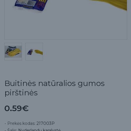
Buitinės natūralios gumos
pirštinės
0.59€
Prekės kodas:
217003P
Šalis:
Nyderlandų karalystė