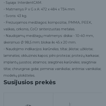
- Sąsaja: InterdentCAM.
- Matmenys P x G x A: 472 x 484 x 734 mm.
- Svoris: 43 kg.
- Frezuojamos medžiagos: kompozitai, PMMA, PEEK,
vaškas, cirkonis, CoCr sinterizuotas metalas.
- Naudojamų medžiagų matmenys: diskai - 10-40 mm,
skersmuo Ø 98,5 mm; blokai iki 45 x 20 mm.
- Naudojimo indikacijos: karūnėlės; tiltai; įklotai; užklotai;
laminatės; okliuzinės kapos; pilni protezai; protezų karkasai;
implantų juostos; atramos; sraigtinės karūnėlės; sraigtiniai
tiltai; chirurginiai gidai; pirminiai vainikėliai; antriniai vainikėliai;
modelių plokštelės.
Susijusios prekės