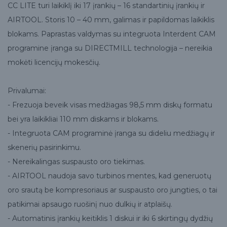
CC LITE turi laikiklį iki 17 įrankių – 16 standartinių įrankių ir
AIRTOOL. Storis 10 – 40 mm, galimas ir papildomas laikiklis
blokams. Paprastas valdymas su integruota Interdent CAM
programine įranga su DIRECTMILL technologija – nereikia
mokėti licencijų mokesčių.
Privalumai:
- Frezuoja beveik visas medžiagas 98,5 mm diskų formatu
bei yra laikikliai 110 mm diskams ir blokams.
- Integruota CAM programinė įranga su dideliu medžiagų ir
skenerių pasirinkimu.
- Nereikalingas suspausto oro tiekimas.
- AIRTOOL naudoja savo turbinos mentes, kad generuotų
oro srautą be kompresoriaus ar suspausto oro jungties, o tai
patikimai apsaugo ruošinį nuo dulkių ir atplaišų.
- Automatinis įrankių keitiklis 1 diskui ir iki 6 skirtingų dydžių