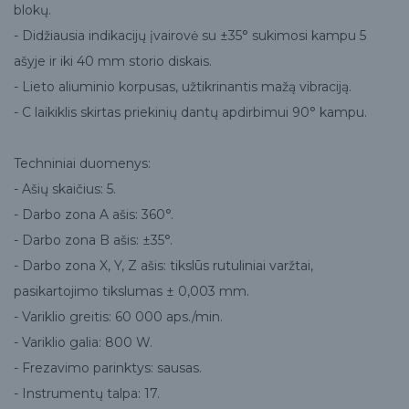
blokų.
- Didžiausia indikacijų įvairovė su ±35° sukimosi kampu 5
ašyje ir iki 40 mm storio diskais.
- Lieto aliuminio korpusas, užtikrinantis mažą vibraciją.
- C laikiklis skirtas priekinių dantų apdirbimui 90° kampu.
Techniniai duomenys:
- Ašių skaičius: 5.
- Darbo zona A ašis: 360°.
- Darbo zona B ašis: ±35°.
- Darbo zona X, Y, Z ašis: tikslūs rutuliniai varžtai,
pasikartojimo tikslumas ± 0,003 mm.
- Variklio greitis: 60 000 aps./min.
- Variklio galia: 800 W.
- Frezavimo parinktys: sausas.
- Instrumentų talpa: 17.