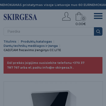
NEMOKAMAS pristatymas visoje Lietuvoje nuo 60 EUR
NEMOKAMA
0
0.00€
Titulinis
Produktų katalogas
Dantų technikų medžiagos ir įranga
CAD/CAM frezavimo įrenginys CC LITE
Dėl prekės įsigijimo susisiekite telefonu +370 37
787 767 arba el. paštu info@e-skirgesa.lt .