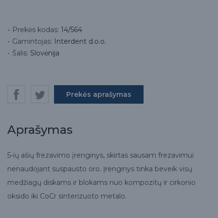
Prekės kodas:
14/564
Gamintojas:
Interdent d.o.o.
Šalis:
Slovėnija
Prekės aprašymas
Aprašymas
5-ių ašių frezavimo įrenginys, skirtas sausam frezavimui
nenaudojant suspausto oro. Įrenginys tinka beveik visų
medžiagų diskams ir blokams nuo kompozitų ir cirkonio
oksido iki CoCr sinterizuoto metalo.