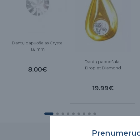
Dantų papuošalas Crystal
1.8 mm
Dantų papuošalas
Droplet Diamond
8.00€
19.99€
Prenumeru