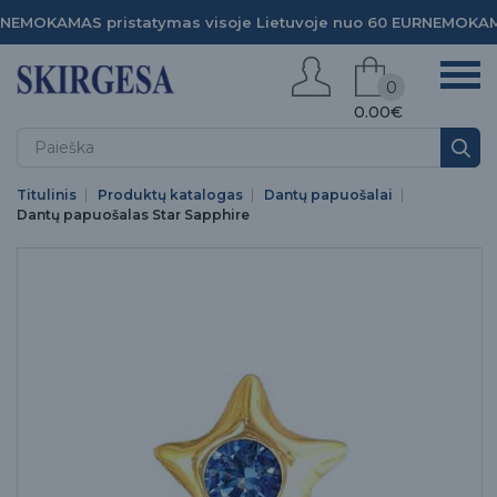
NEMOKAMAS pristatymas visoje Lietuvoje nuo 60 EUR
NEMOKAMA
0
0.00€
Titulinis
Produktų katalogas
Dantų papuošalai
Dantų papuošalas Star Sapphire