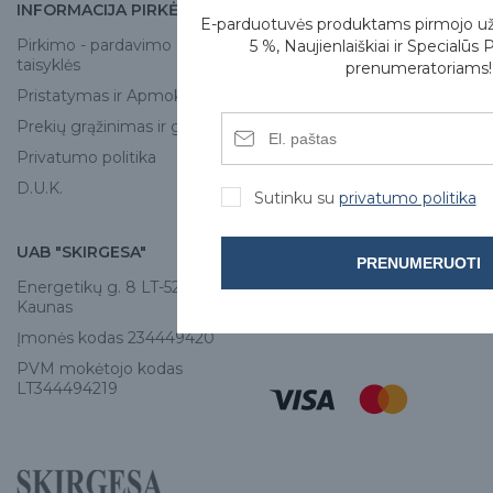
INFORMACIJA PIRKĖJUI
APIE MUS
E-parduotuvės produktams pirmojo u
Pirkimo - pardavimo
Apie mus
5 %, Naujienlaiškiai ir Specialūs 
taisyklės
prenumeratoriams!
Skirgesa parduotuvės
Pristatymas ir Apmokėjimas
Kontaktai
Prekių grąžinimas ir garantija
Privatumo politika
D.U.K.
Sutinku su
privatumo politika
UAB "SKIRGESA"
KONTAKTAI
PRENUMERUOTI
Energetikų g. 8 LT-52461,
Tel:
+370 671 77528
Kaunas
info@e-skirgesa.lt
Įmonės kodas 234449420
PVM mokėtojo kodas
LT344494219