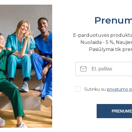
Prenum
E-parduotuvės produkt
Nuolaida - 5 %, Naujien
Pasiūlymai tik pr
SE FIZINĖSE PARDUOTUVĖSE
Sutinku su
privatumo po
PRENUME