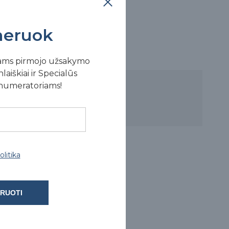
eruok
ams pirmojo užsakymo
laiškiai ir Specialūs
enumeratoriams!
litika
RUOTI