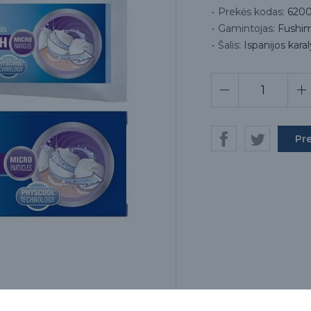
Prekės kodas:
6200
Gamintojas:
Fushima
Šalis:
Ispanijos kara
Pr