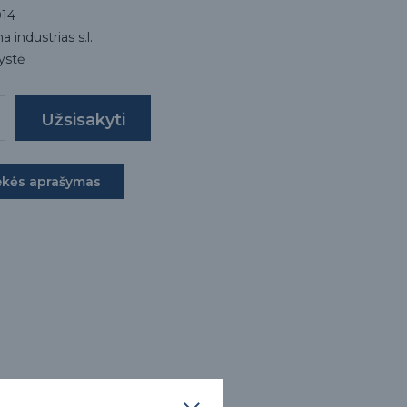
14
 industrias s.l.
lystė
ekės aprašymas