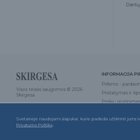
ja
Dantų pasta Herbal Mint, 75 ml
Dantų 
4.00€
INFORMACIJA PI
Pirkimo - pardavi
Visos teisės saugomos © 2026
Pristatymas ir A
Skirgesa
Prekių grąžinimas 
Privatumo politik
Svetainėje naudojami slapukai, kurie padeda užtikrinti jums 
D.U.K.
Privatumo Politiką
.