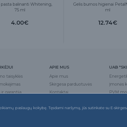
pasta balinanti Whitening,
Gelis burnos higienai Petal
75 ml
ml
4.00€
12.74€
RKĖJUI
APIE MUS
UAB "SK
mo taisyklės
Apie mus
Energeti
pmokėjimas
Skirgesa parduotuvės
Įmonės 
ir garantija
Kontaktai
PVM mok
a
teikiamų paslaugų kokybę. Tęsdami naršymą, jūs sutinkate su E-skirges