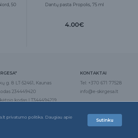
Nord, 50
Dantų pasta Propolis, 75 ml
D
4.00€
IRGESA"
KONTAKTAI
kų g. 8 LT-52461, Kaunas
Tel:
+370 671 77528
kodas 234449420
info@e-skirgesa.lt
ėtojo kodas LT344494219
a.lt privatumo politika. Daugiau apie
Sutinku