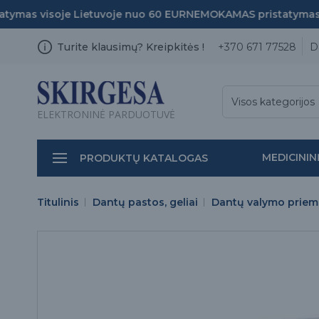
mas visoje Lietuvoje nuo 60 EUR
NEMOKAMAS pristatymas vi
Turite klausimų? Kreipkitės !
+370 671 77528
D
Visos kategorijos
ELEKTRONINĖ PARDUOTUVĖ
MEDICININ
PRODUKTŲ KATALOGAS
Titulinis
Dantų pastos, geliai
Dantų valymo prie