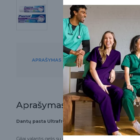
APRAŠYMAS
PREKĘ RASITE ŠIO
Aprašymas
Dantų pasta Ultrafresh, 75 ml
Giliai valantis gelis su ilgalaikiu ypač gaiviu mėtų aromatu.