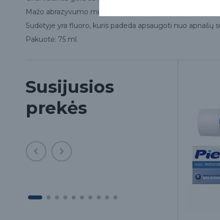
Mažo abrazyvumo mikrodalelės, apsaugančios emalį.
Sudėtyje yra fluoro, kuris padeda apsaugoti nuo apnašų 
Pakuotė: 75 ml.
Susijusios
prekės