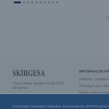
ive
Dantų šepetėlis vienkartinis su
L
pasta Miradent Happy Morning
Xylitol, šviesiai žalias
0.60€
INFORMACIJA PI
Pirkimo - pardavi
Visos teisės saugomos © 2026
Pristatymas ir A
Skirgesa
Prekių grąžinimas 
Privatumo politik
Svetainėje naudojami slapukai, kurie padeda užtikrinti jums 
D.U.K.