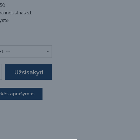
50
 industrias s.l.
lystė
ekės aprašymas