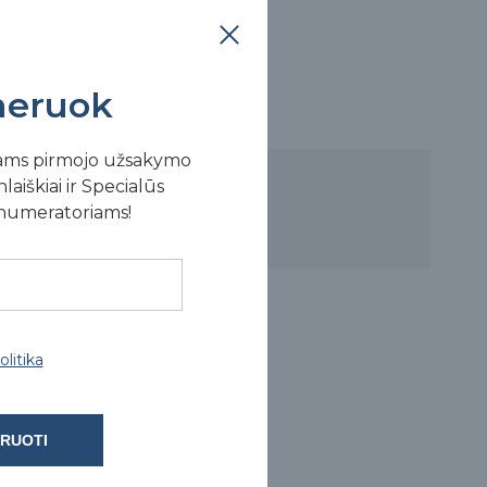
eruok
ams pirmojo užsakymo
laiškiai ir Specialūs
enumeratoriams!
litika
RUOTI