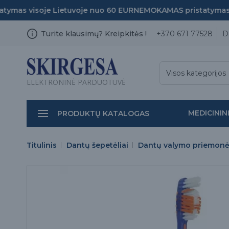
mas visoje Lietuvoje nuo 60 EUR
NEMOKAMAS pristatymas vi
Turite klausimų? Kreipkitės !
+370 671 77528
D
Visos kategorijos
ELEKTRONINĖ PARDUOTUVĖ
MEDICININ
PRODUKTŲ KATALOGAS
Titulinis
Dantų šepetėliai
Dantų valymo priemon