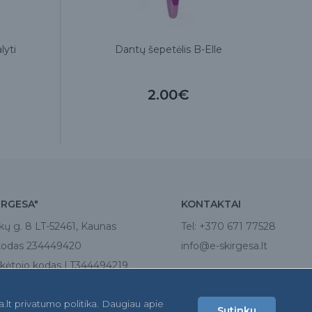
lyti
Dantų šepetėlis B-Elle
2.00€
IRGESA"
KONTAKTAI
kų g. 8 LT-52461, Kaunas
Tel:
+370 671 77528
kodas 234449420
info@e-skirgesa.lt
ėtojo kodas LT344494219
a.lt privatumo politika. Daugiau apie
Sutinku