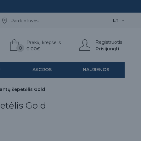
LT
Parduotuvės
Registruotis
Prekių krepšelis
0
0.00€
Prisijungti
AKCIJOS
NAUJIENOS
antų šepetėlis Gold
etėlis Gold