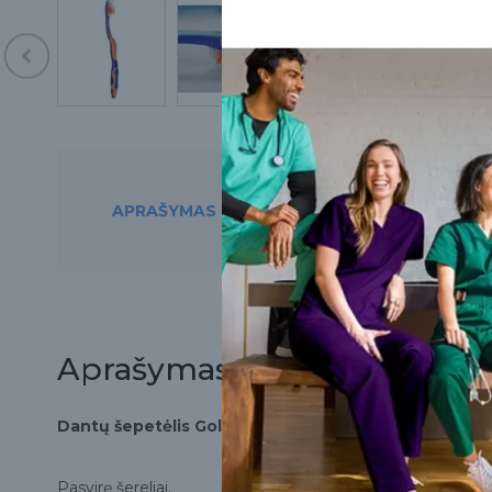
APRAŠYMAS
PREKĘ RASITE ŠIO
Aprašymas
Dantų šepetėlis Gold
Pasvirę šereliai.