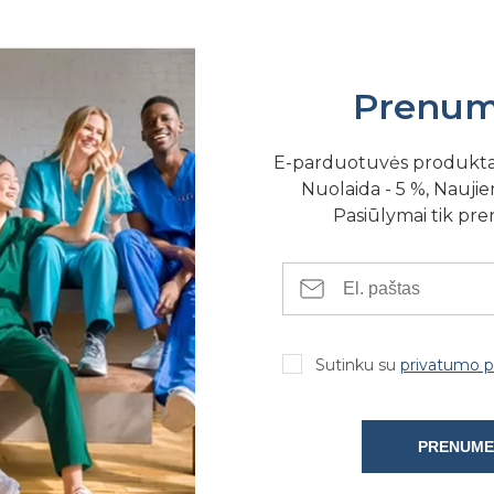
Prenum
E-parduotuvės produkt
Nuolaida - 5 %, Naujien
SE FIZINĖSE PARDUOTUVĖSE
Pasiūlymai tik pr
Sutinku su
privatumo po
PRENUME