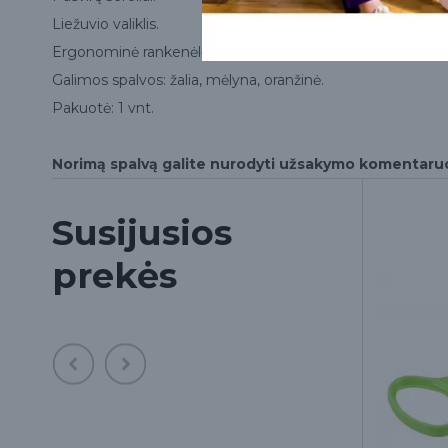
Liežuvio valiklis.
Ergonominė rankenėlė.
Galimos spalvos: žalia, mėlyna, oranžinė.
Pakuotė: 1 vnt.
Norimą spalvą galite nurodyti užsakymo komentaru
Susijusios
prekės