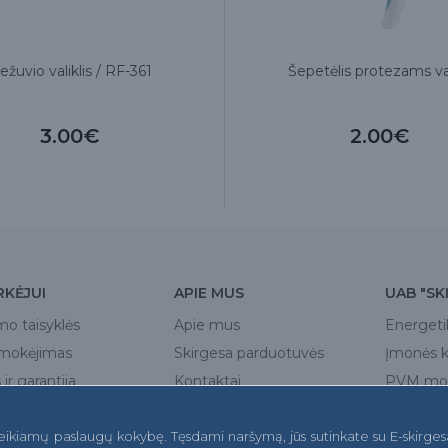
iežuvio valiklis / RF-361
Šepetėlis protezams va
3.00€
2.00€
RKĖJUI
APIE MUS
UAB "SK
mo taisyklės
Apie mus
Energeti
pmokėjimas
Skirgesa parduotuvės
Įmonės 
ir garantija
Kontaktai
PVM mok
a
teikiamų paslaugų kokybę. Tęsdami naršymą, jūs sutinkate su E-skirges