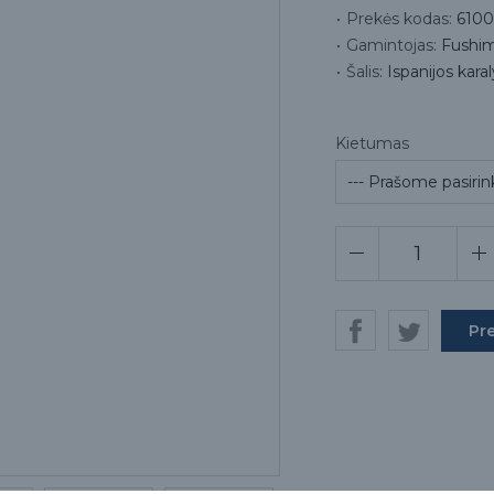
Prekės kodas:
6100
Gamintojas:
Fushima
Šalis:
Ispanijos kara
Kietumas
Pr