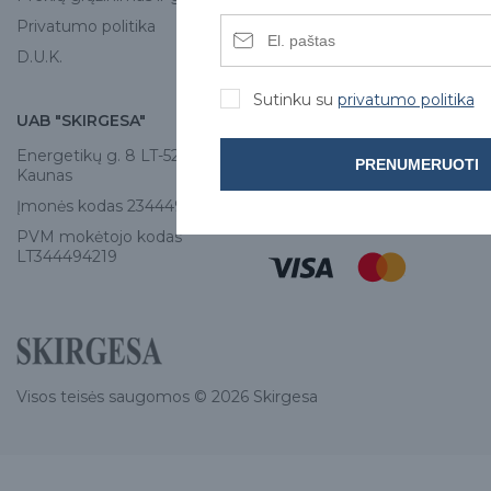
Privatumo politika
D.U.K.
Sutinku su
privatumo politika
UAB "SKIRGESA"
KONTAKTAI
Energetikų g. 8 LT-52461,
Tel:
+370 671 77528
PRENUMERUOTI
Kaunas
info@e-skirgesa.lt
Įmonės kodas 234449420
PVM mokėtojo kodas
LT344494219
Visos teisės saugomos © 2026 Skirgesa