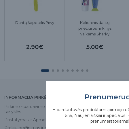
Dantų šepetėlis Piwy
Kelioninis dantų
priežiūros rinkinys
vaikams Sharky
2.90€
5.00€
Prenumeru
INFORMACIJA PIRKĖJUI
APIE MUS
Pirkimo - pardavimo
Apie mus
E-parduotuvės produktams pirmojo u
taisyklės
Skirgesa parduotuvės
5 %, Naujienlaiškiai ir Specialūs 
Pristatymas ir Apmokėjimas
prenumeratoriams!
Kontaktai
Prekių grąžinimas ir garantija