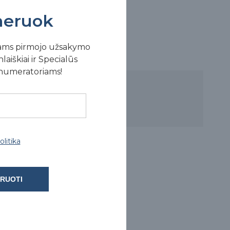
eruok
ams pirmojo užsakymo
laiškiai ir Specialūs
enumeratoriams!
litika
RUOTI