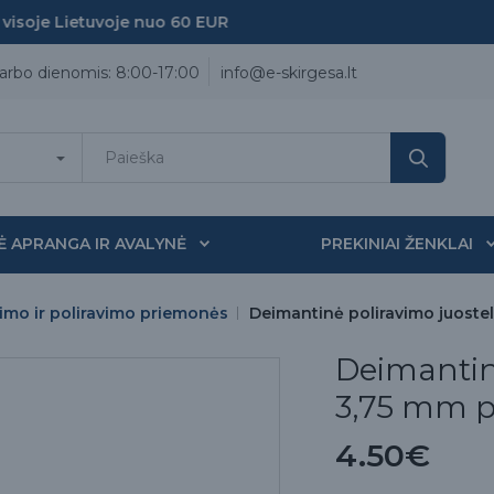
soje Lietuvoje nuo 60 EUR
arbo dienomis: 8:00-17:00
info@e-skirgesa.lt
Ė APRANGA IR AVALYNĖ
PREKINIAI ŽENKLAI
vimo ir poliravimo priemonės
Deimantinė poliravimo juoste
Deimantin
3,75 mm p
4.50€