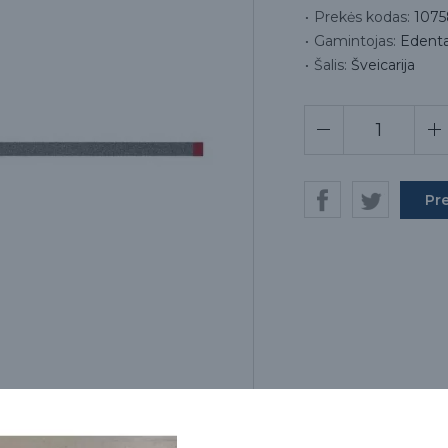
Prekės kodas:
1075
Gamintojas:
Edent
Šalis:
Šveicarija
Pr