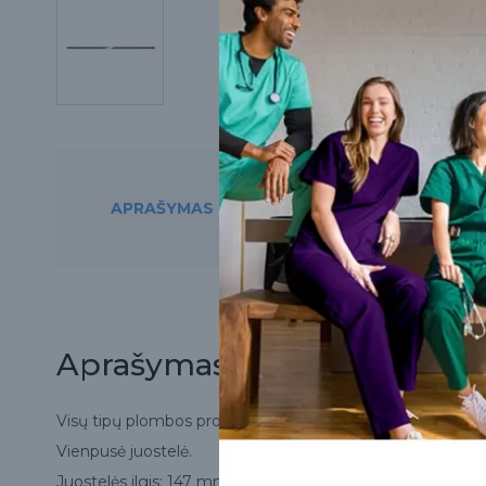
APRAŠYMAS
PREKĘ RASITE ŠIO
Aprašymas
Visų tipų plombos proksimalinėms sritims kontūruoti.
Vienpusė juostelė.
Juostelės ilgis: 147 mm; plotis: 3,75 mm; storis: 0,10 mm.