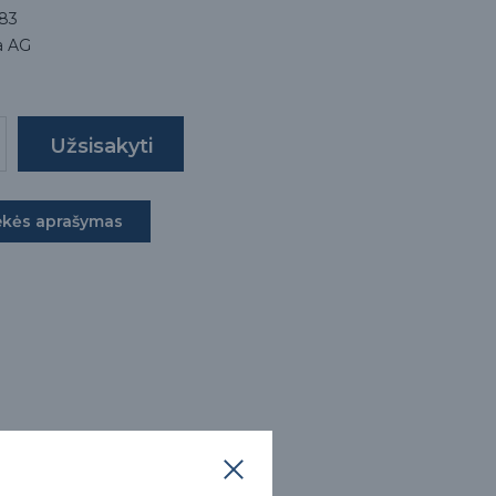
83
a AG
ekės aprašymas