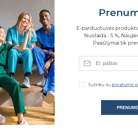
Prenum
E-parduotuvės produkt
Nuolaida - 5 %, Naujien
Pasiūlymai tik pr
SE FIZINĖSE PARDUOTUVĖSE
Sutinku su
privatumo po
PRENUME