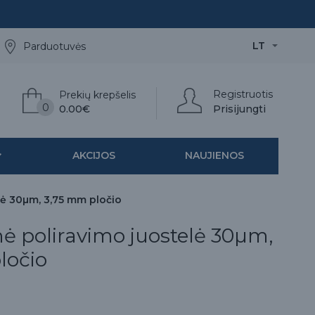
LT
Parduotuvės
Registruotis
Prekių krepšelis
0
0.00€
Prisijungti
AKCIJOS
NAUJIENOS
lė 30µm, 3,75 mm pločio
ė poliravimo juostelė 30µm,
ločio