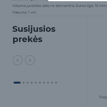
Vidurinė juostelės dalis ne deimantinė, kurios ilgis: 16 mm.
Pakuotė: 1 vnt.
Susijusios
prekės
to
Šepetėlis platus Diabrush
Poly