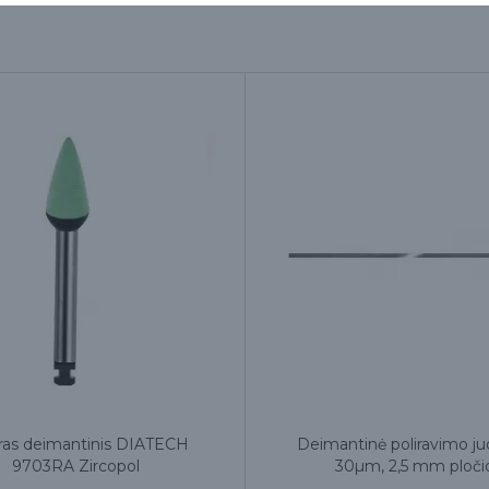
ras deimantinis DIATECH
Deimantinė poliravimo ju
9703RA Zircopol
30µm, 2,5 mm ploči