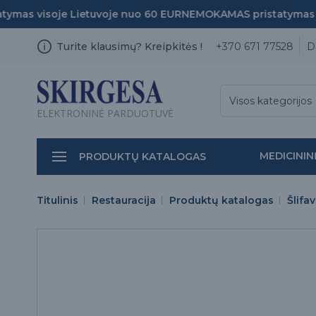
mas visoje Lietuvoje nuo 60 EUR
NEMOKAMAS pristatymas vi
Turite klausimų? Kreipkitės !
+370 671 77528
D
Visos kategorijos
ELEKTRONINĖ PARDUOTUVĖ
MEDICININ
PRODUKTŲ KATALOGAS
Titulinis
Restauracija
Produktų katalogas
Šlifa