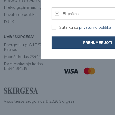
Pristatymas ir Apmokėjimas
Kontaktai
Prekių grąžinimas ir garantija
Privatumo politika
D.U.K.
Sutinku su
privatumo politika
UAB "SKIRGESA"
KONTAKTAI
PRENUMERUOTI
Energetikų g. 8 LT-52461,
Tel:
+370 671 77528
Kaunas
info@e-skirgesa.lt
Įmonės kodas 234449420
PVM mokėtojo kodas
LT344494219
Visos teisės saugomos © 2026 Skirgesa