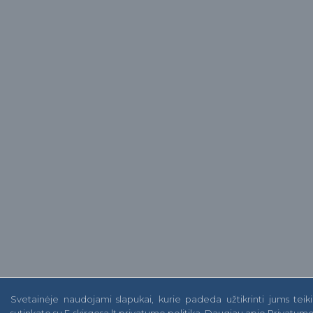
Svetainėje naudojami slapukai, kurie padeda užtikrinti jums te