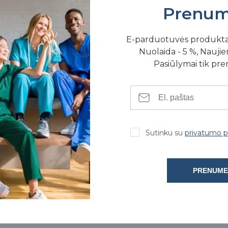
Prenum
E-parduotuvės produkt
Nuolaida - 5 %, Naujien
Pasiūlymai tik pr
SE FIZINĖSE PARDUOTUVĖSE
Sutinku su
privatumo po
PRENUME