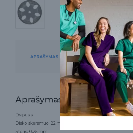
APRAŠYMAS
PREKĘ RASITE ŠIO
Aprašymas
Dvipusis.
Disko skersmuo: 22 mm.
Storis: 0,25 mm.