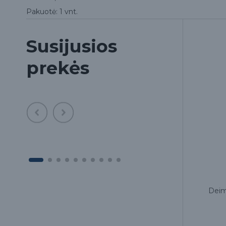
Pakuotė: 1 vnt.
Susijusios
prekės
ir
3D spausdinimo derva Dental
Deim
rpu
Model Pro Beige Liqcreate, 250 g
49.00€