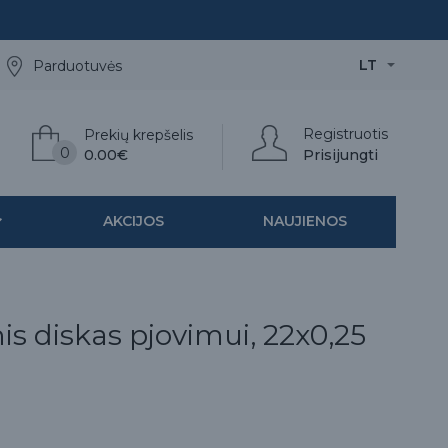
LT
Parduotuvės
Registruotis
Prekių krepšelis
0
0.00€
Prisijungti
AKCIJOS
NAUJIENOS
s diskas pjovimui, 22x0,25