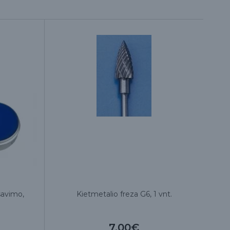
savimo,
Kietmetalio freza G6, 1 vnt.
Še
po
7.00€