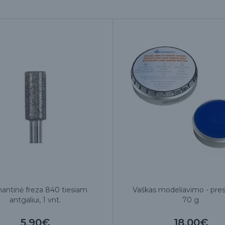
antinė freza 840 tiesiam
Vaškas modeliavimo - pre
antgaliui, 1 vnt.
70 g
5.90€
18.00€