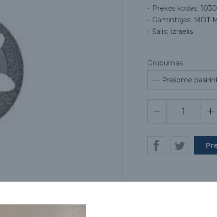
Prekės kodas:
1030
Gamintojas:
MDT Mi
Šalis:
Izraelis
Grubumas
Pr