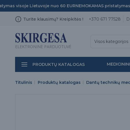
mas visoje Lietuvoje nuo 60 EUR
NEMOKAMAS pristatymas vi
Turite klausimų? Kreipkitės !
+370 671 77528
D
Visos kategorijos
ELEKTRONINĖ PARDUOTUVĖ
MEDICININ
PRODUKTŲ KATALOGAS
Titulinis
Produktų katalogas
Dantų technikų medž