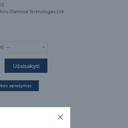
13
cro Diamond Technologies Ltd
ekės aprašymas