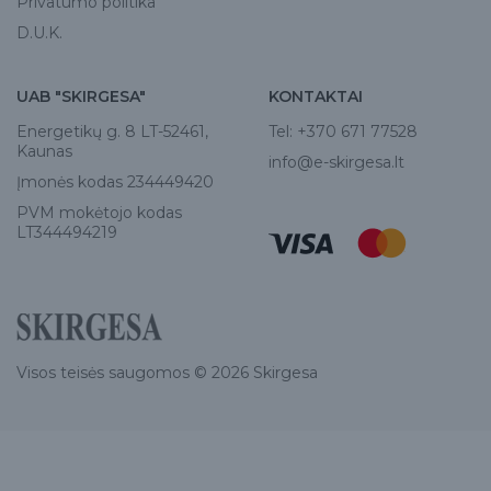
Privatumo politika
D.U.K.
UAB "SKIRGESA"
KONTAKTAI
Energetikų g. 8 LT-52461,
Tel:
+370 671 77528
Kaunas
info@e-skirgesa.lt
Įmonės kodas 234449420
PVM mokėtojo kodas
LT344494219
Visos teisės saugomos © 2026 Skirgesa