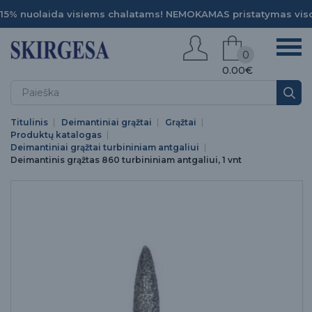
15% nuolaida visiems chalatams! NEMOKAMAS pristatymas viso
0
0.00€
Titulinis
Deimantiniai grąžtai
Grąžtai
Produktų katalogas
Deimantiniai grąžtai turbininiam antgaliui
Deimantinis grąžtas 860 turbininiam antgaliui, 1 vnt