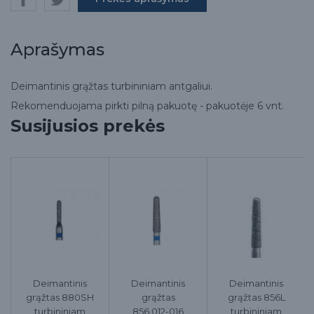
Aprašymas
Deimantinis grąžtas turbininiam antgaliui.
Rekomenduojama pirkti pilną pakuotę - pakuotėje 6 vnt.
Susijusios prekės
Deimantinis
Deimantinis
Deimantinis
grąžtas 880SH
grąžtas
grąžtas 856L
turbininiam
856.012-016
turbininiam