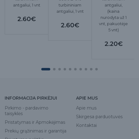
antgaliui, 1 vnt
turbininiam
antgaliui,
antgaliui, 1 vnt
(kaina
nurodyta už 1
2.60€
vnt, pakuotėje
2.60€
5 vnt)
2.20€
INFORMACIJA PIRKĖJUI
APIE MUS
Pirkimo - pardavimo
Apie mus
taisyklės
Skirgesa parduotuvės
Pristatymas ir Apmokėjimas
Kontaktai
Prekių grąžinimas ir garantija