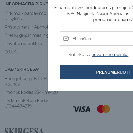
INFORMACIJA PIRKĖJUI
APIE MUS
E-parduotuvės produktams pirmojo u
Pirkimo - pardavimo
Apie mus
5 %, Naujienlaiškiai ir Specialūs 
taisyklės
prenumeratoriams!
Skirgesa parduotuvės
Pristatymas ir Apmokėjimas
Kontaktai
Prekių grąžinimas ir garantija
Privatumo politika
D.U.K.
Sutinku su
privatumo politika
UAB "SKIRGESA"
KONTAKTAI
PRENUMERUOTI
Energetikų g. 8 LT-52461,
Tel:
+370 671 77528
Kaunas
info@e-skirgesa.lt
Įmonės kodas 234449420
PVM mokėtojo kodas
LT344494219