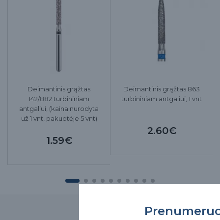
Deimantinis grąžtas
Deimantinis grąžtas 863
142/882 turbininiam
turbininiam antgaliui, 1 vnt
antgaliui, (kaina nurodyta
už 1 vnt, pakuotėje 5 vnt)
2.60€
1.59€
Prenumeru