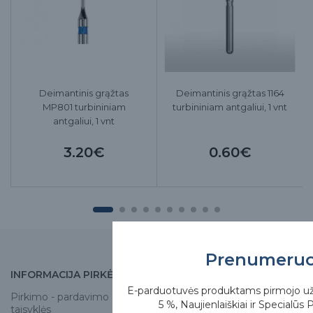
Deimantinis grąžtas
Deimantinis grąžtas 1164
MP801 turbininiam
turbininiam antgaliui, 1 vnt
antgaliui, 1 vnt
3.20€
0.60€
Prenumeru
INFORMACIJA PIRKĖJUI
APIE MUS
E-parduotuvės produktams pirmojo u
Pirkimo - pardavimo
Apie mus
5 %, Naujienlaiškiai ir Specialūs 
taisyklės