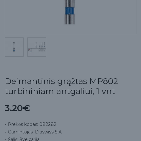
Deimantinis grąžtas MP802
turbininiam antgaliui, 1 vnt
3.20€
Prekės kodas:
082282
Gamintojas:
Diaswiss S.A.
Šalis:
Šveicarija