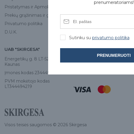
Skirgesa parduotuvės
prenumeratoriams!
Pristatymas ir Apmokėjimas
Kontaktai
Prekių grąžinimas ir garantija
Privatumo politika
D.U.K.
Sutinku su
privatumo politika
UAB "SKIRGESA"
KONTAKTAI
PRENUMERUOTI
Energetikų g. 8 LT-52461,
Tel:
+370 671 77528
Kaunas
info@e-skirgesa.lt
Įmonės kodas 234449420
PVM mokėtojo kodas
LT344494219
Visos teisės saugomos © 2026 Skirgesa