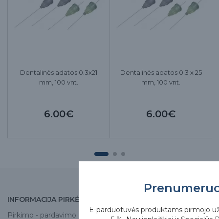
Dentalinės adatos 0.3x21
Dentalinės adatos 0.3 x 25
mm, 100 vnt.
mm, 100 vnt.
6.00€
6.00€
Prenumeru
INFORMACIJA PIRKĖJUI
APIE MUS
E-parduotuvės produktams pirmojo u
Pirkimo - pardavimo
Apie mus