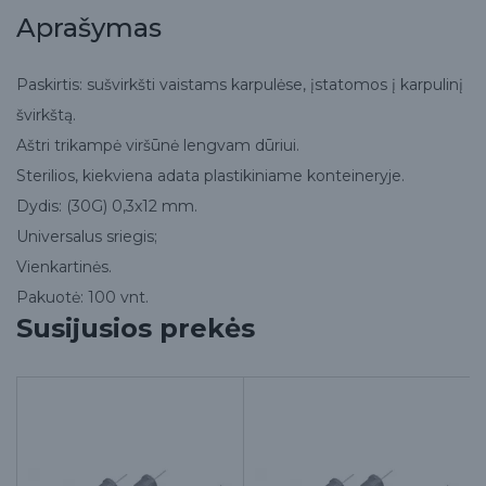
Aprašymas
Paskirtis: sušvirkšti vaistams karpulėse, įstatomos į karpulinį
švirkštą.
Aštri trikampė viršūnė lengvam dūriui.
Sterilios, kiekviena adata plastikiniame konteineryje.
Dydis: (30G) 0,3x12 mm.
Universalus sriegis;
Vienkartinės.
Pakuotė: 100 vnt.
Susijusios prekės