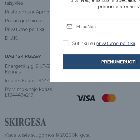
5 %, Naujienlaiškiai ir Specialūs 
taisyklės
Skirgesa parduotuvės
prenumeratoriams!
Pristatymas ir Apmokėjimas
Kontaktai
Prekių grąžinimas ir garantija
Privatumo politika
D.U.K.
Sutinku su
privatumo politika
UAB "SKIRGESA"
KONTAKTAI
PRENUMERUOTI
Energetikų g. 8 LT-52461,
Tel:
+370 671 77528
Kaunas
info@e-skirgesa.lt
Įmonės kodas 234449420
PVM mokėtojo kodas
LT344494219
Visos teisės saugomos © 2026 Skirgesa