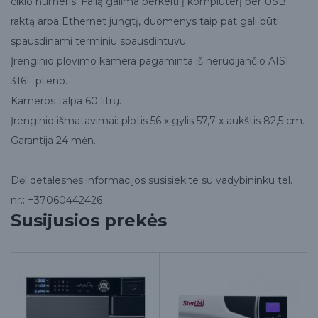
ciklo numeris. Failą galima perkelti į kompiuterį per USB
raktą arba Ethernet jungtį, duomenys taip pat gali būti
spausdinami terminiu spausdintuvu.
Įrenginio plovimo kamera pagaminta iš nerūdijančio AISI
316L plieno.
Kameros talpa 60 litrų.
Įrenginio išmatavimai: plotis 56 x gylis 57,7 x aukštis 82,5 cm.
Garantija 24 mėn.
Dėl detalesnės informacijos susisiekite su vadybininku tel.
nr.: +37060442426
Susijusios prekės