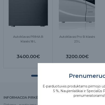
Autoklavas PRIMA B
Autoklavas Pro B klasės
klasės 18 L
23 L
3400.00€
3200.00€
Prenumeru
E-parduotuvės produktams pirmojo u
5 %, Naujienlaiškiai ir Specialūs 
prenumeratoriams!
INFORMACIJA PIRKĖJUI
APIE MUS