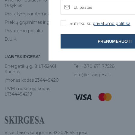
Pirkimo - pardavimo
Apie mus
taisyklės
Skirgesa parduotuvės
Pristatymas ir Apmokėjimas
Kontaktai
Prekių grąžinimas ir garantija
Sutinku su
privatumo politika
Privatumo politika
D.U.K.
PRENUMERUOTI
UAB "SKIRGESA"
KONTAKTAI
Energetikų g. 8 LT-52461,
Tel:
+370 671 77528
Kaunas
info@e-skirgesa.lt
Įmonės kodas 234449420
PVM mokėtojo kodas
LT344494219
Visos teisės saugomos © 2026 Skirgesa