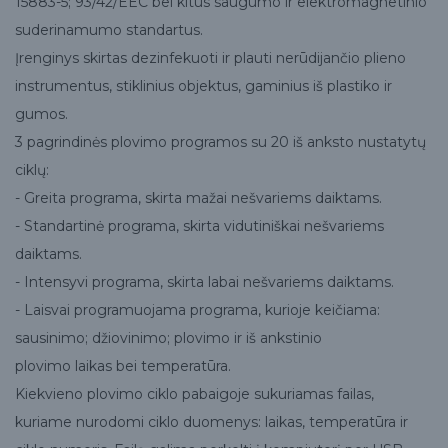
15883-5; 93/42/EEC bei kitus saugumo ir elektromagnetinio
suderinamumo standartus.
Įrenginys skirtas dezinfekuoti ir plauti nerūdijančio plieno
instrumentus, stiklinius objektus, gaminius iš plastiko ir
gumos.
3 pagrindinės plovimo programos su 20 iš anksto nustatytų
ciklų:
- Greita programa, skirta mažai nešvariems daiktams.
- Standartinė programa, skirta vidutiniškai nešvariems
daiktams.
- Intensyvi programa, skirta labai nešvariems daiktams.
- Laisvai programuojama programa, kurioje keičiama:
sausinimo; džiovinimo; plovimo ir iš ankstinio
plovimo laikas bei temperatūra.
Kiekvieno plovimo ciklo pabaigoje sukuriamas failas,
kuriame nurodomi ciklo duomenys: laikas, temperatūra ir