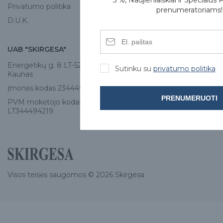
5 %, Naujienlaiškiai ir Specialūs 
Privatumo politika
prenumeratoriams!
D.U.K.
UAB "SKIRGESA"
KONTAKTAI
Energetikų g. 8 LT-52461,
Tel:
+370 671 77528
Sutinku su
privatumo politika
Kaunas
info@e-skirgesa.lt
Įmonės kodas 234449420
PRENUMERUOTI
PVM mokėtojo kodas
LT344494219
Visos teisės saugomos © 2026 Skirgesa