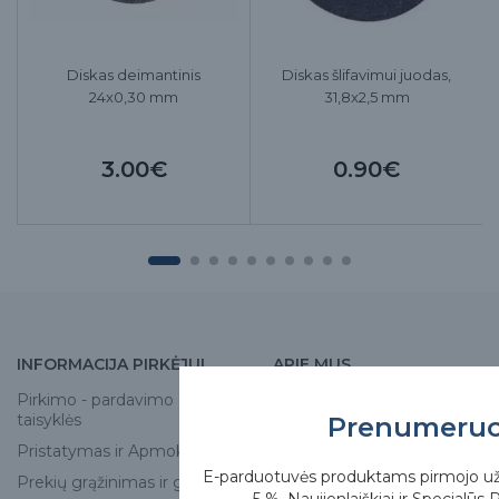
Diskas deimantinis
Diskas šlifavimui juodas,
24x0,30 mm
31,8x2,5 mm
3.00€
0.90€
INFORMACIJA PIRKĖJUI
APIE MUS
Pirkimo - pardavimo
Apie mus
taisyklės
Prenumeru
Skirgesa parduotuvės
Pristatymas ir Apmokėjimas
Kontaktai
E-parduotuvės produktams pirmojo u
Prekių grąžinimas ir garantija