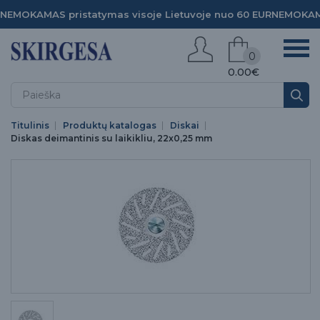
NEMOKAMAS pristatymas visoje Lietuvoje nuo 60 EUR
NEMOKAMA
0
0.00€
Titulinis
Produktų katalogas
Diskai
Diskas deimantinis su laikikliu, 22x0,25 mm