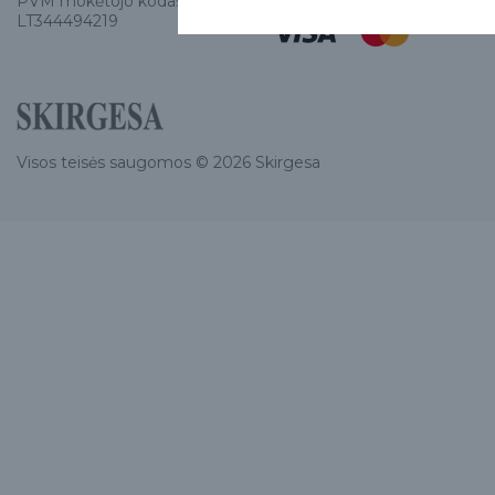
PVM mokėtojo kodas
LT344494219
Visos teisės saugomos © 2026 Skirgesa