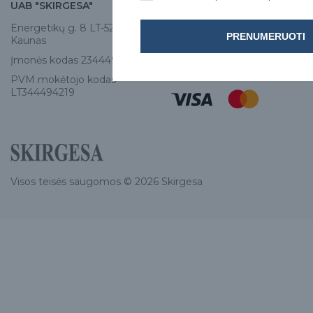
UAB "SKIRGESA"
KONTAKTAI
Energetikų g. 8 LT-52461,
Tel:
+370 671 77528
PRENUMERUOTI
Kaunas
info@e-skirgesa.lt
Įmonės kodas 234449420
PVM mokėtojo kodas
LT344494219
Visos teisės saugomos © 2026 Skirgesa