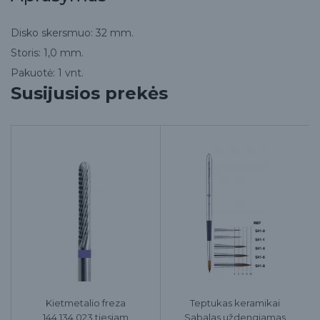
Disko skersmuo: 32 mm.
Storis: 1,0 mm.
Pakuotė: 1 vnt.
Susijusios prekės
Kietmetalio freza
Teptukas keramikai
144.134.023 tiesiam
Sabalas uždengiamas