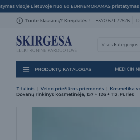
as visoje Lietuvoje nuo 60 EUR
NEMOKAMAS pristatymas viso
Turite klausimų? Kreipkitės !
+370 671 77528
D
Visos kategorijos
ELEKTRONINĖ PARDUOTUVĖ
MEDICININ
PRODUKTŲ KATALOGAS
Titulinis
Veido priežiūros priemonės
Kosmetika ve
Dovanų rinkinys kosmetinėje, 157 + 126 + 112, Purles