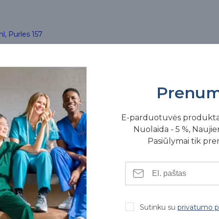
, Purles 157
 karto po užtepimo ant odos.
Prenum
jo išgaravimą.
as sustiprina apsaugines odos barjero funkcijas, skatindamas fil
E-parduotuvės produkt
Nuolaida - 5 %, Naujien
ėkinančio poveikio, puikiai išlygina epidermio paviršių.
Pasiūlymai tik pr
to kremo veikliosios medžiagos geriau įsigers ir prasiskverbs gilia
ikyti sveikai atrodančią veido spalvą.
Sutinku su
privatumo po
oltė srities.