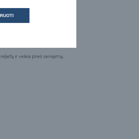
RUOTI
ljefą ir veikia prieš senėjimą.