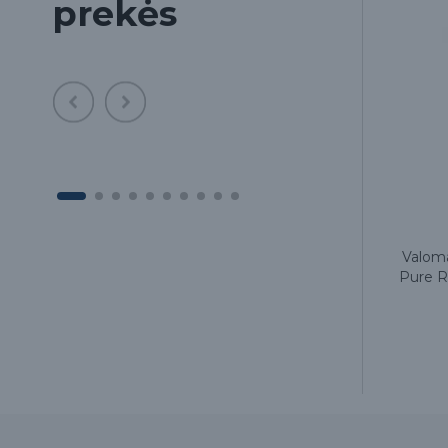
prekės
iam
Regeneruojantis brandžios odos
Valoma
rum
veido serumas PWS 1-01 Age
Pure R
Repair Serum, 30ml, OCare
75.00€