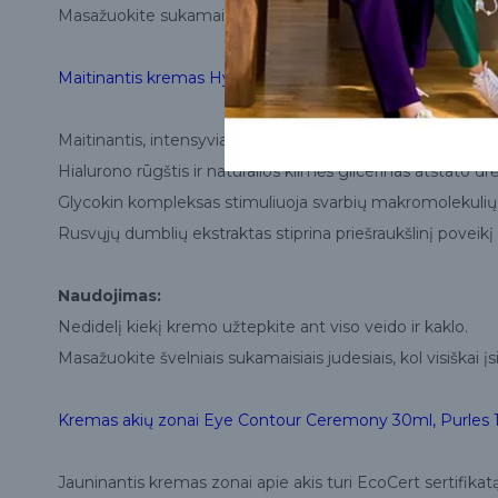
Masažuokite sukamaisiais judesiais, kol visiškai įsigers.
Maitinantis kremas HydraOxy Intense Rich cream, 50 ml,
Maitinantis, intensyviai drėkinantis kremas sausai ir brandž
Hialurono rūgštis ir natūralios kilmės glicerinas atstato d
Glycokin kompleksas stimuliuoja svarbių makromolekulių sint
Rusvųjų dumblių ekstraktas stiprina priešraukšlinį poveikį 
Naudojimas:
Nedidelį kiekį kremo užtepkite ant viso veido ir kaklo.
Masažuokite švelniais sukamaisiais judesiais, kol visiškai įs
Kremas akių zonai Eye Contour Ceremony 30ml, Purles 
Jauninantis kremas zonai apie akis turi EcoCert sertifikatą