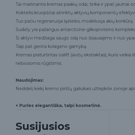
Tai maitinantis kremas paakių odai, tinka ir ypač jautriai o
Kokteilis kruopščiai atrinktų aktyvių komponentų efektyvia
Tuo pačiu regeneruoja ląsteles, modeliuoja akių konkūrą.
Sudėty yra pažangus antarcticine-glikoproteino kompleks
Ši aktyvi medžiaga saugo odą nuo išsausėjimo ir nuo yp
Taip pat gerina kolageno gamybą.
Kremas praturtintas osilift (avižų ekstraktas), kuris veikia 
riebiosiomis rūgštimis.
Naudojimas:
Nedidelį kiekį kremo pirštų galiukais užtepkite zonoje api
+ Purles elegantiška, talpi kosmetinė.
Susijusios