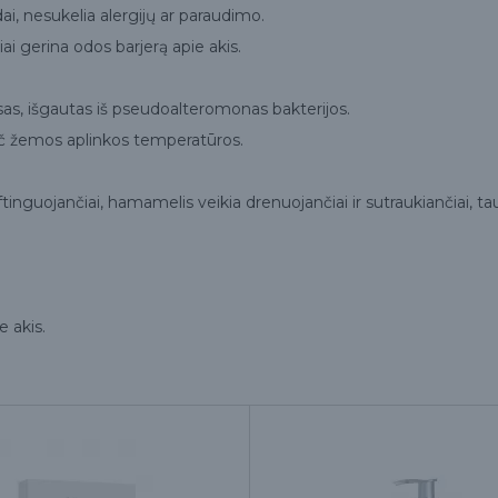
dai, nesukelia alergijų ar paraudimo.
i gerina odos barjerą apie akis.
as, išgautas iš pseudoalteromonas bakterijos.
ač žemos aplinkos temperatūros.
liftinguojančiai, hamamelis veikia drenuojančiai ir sutraukiančiai, t
e akis.