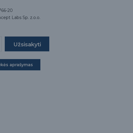
766-20
cept Labs Sp. z.o.o.
ekės aprašymas