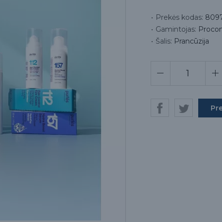
Prekės kodas:
809
Gamintojas:
Procon
Šalis:
Prancūzija
Pr