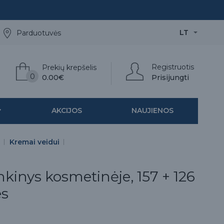
LT
Parduotuvės
Registruotis
Prekių krepšelis
0
0.00€
Prisijungti
AKCIJOS
NAUJIENOS
Kremai veidui
kinys kosmetinėje, 157 + 126
es