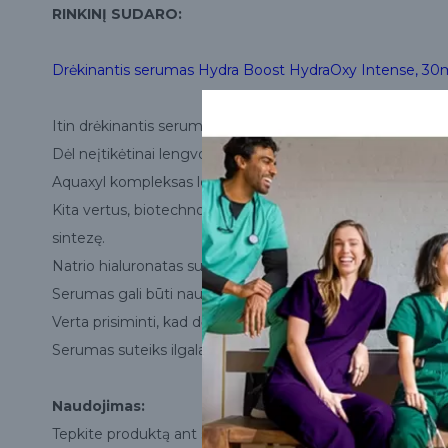
RINKINĮ SUDARO:
Drėkinantis serumas Hydra Boost HydraOxy Intense, 30ml
Itin drėkinantis serumas veidui, kaklui ir dekoltė zonai.
Dėl neįtikėtinai lengvos tekstūros produktas susigeria iš
Aquaxyl kompleksas leidžia sulaikyti vandenį ir sumažina 
Kita vertus, biotechnologiškai pažangus Hydreis kompleks
sintezę.
Natrio hialuronatas sukuria neokliuzinę plėvelę, kuri, be dr
Serumas gali būti naudojamas visų tipų odai.
Verta prisiminti, kad dėl gero odos drėkinimo vėliau užtep
Serumas suteiks ilgalaikio drėkinimo efektą ir taip leis išla
Naudojimas:
Tepkite produktą ant sausos ir nuvalytos veido, kaklo ir dek