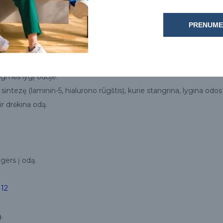
PRENUME
 Purles 126
iai odai.
rėgmės lygį odoje.
ezę (laminin-5, hialurono rūgštis), kurie stangrina, lygina odos re
ir drėkina odą.
igers į odą.
112
.