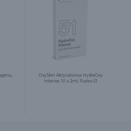
lagenu,
OxySkin Aktyvatorius HydraOxy
H
Intense 10 x 2ml, Purles 51