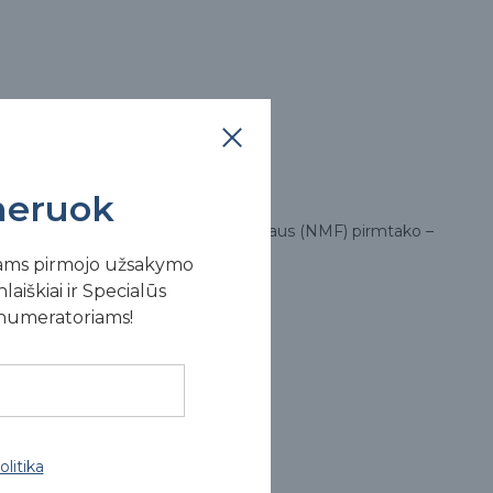
eruok
agrino – natūralaus drėkinimo faktoriaus (NMF) pirmtako –
ams pirmojo užsakymo
laiškiai ir Specialūs
enumeratoriams!
u.
litika