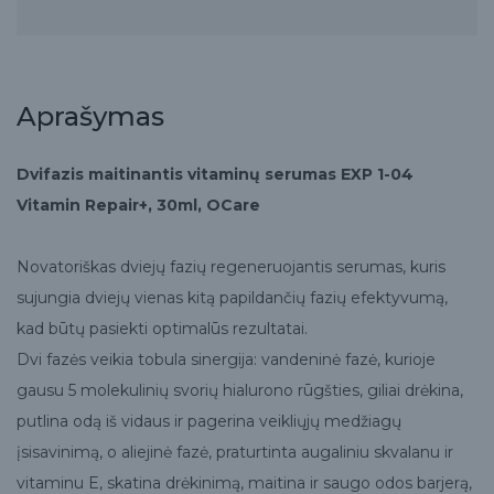
Aprašymas
Dvifazis maitinantis vitaminų serumas EXP 1-04
Vitamin Repair+, 30ml, OCare
Novatoriškas dviejų fazių regeneruojantis serumas, kuris
sujungia dviejų vienas kitą papildančių fazių efektyvumą,
kad būtų pasiekti optimalūs rezultatai.
Dvi fazės veikia tobula sinergija: vandeninė fazė, kurioje
gausu 5 molekulinių svorių hialurono rūgšties, giliai drėkina,
putlina odą iš vidaus ir pagerina veikliųjų medžiagų
įsisavinimą, o aliejinė fazė, praturtinta augaliniu skvalanu ir
vitaminu E, skatina drėkinimą, maitina ir saugo odos barjerą,