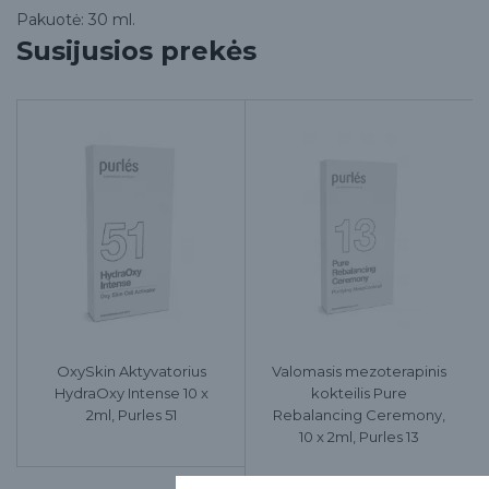
Pakuotė: 30 ml.
Susijusios prekės
OxySkin Aktyvatorius
Valomasis mezoterapinis
HydraOxy Intense 10 x
kokteilis Pure
2ml, Purles 51
Rebalancing Ceremony,
10 x 2ml, Purles 13