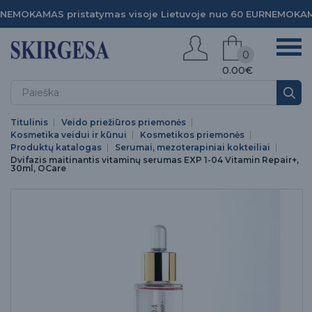
NEMOKAMAS pristatymas visoje Lietuvoje nuo 60 EUR
NEMOKAMA
0
0.00€
Titulinis
Veido priežiūros priemonės
Kosmetika veidui ir kūnui
Kosmetikos priemonės
Produktų katalogas
Serumai, mezoterapiniai kokteiliai
Dvifazis maitinantis vitaminų serumas EXP 1-04 Vitamin Repair+,
30ml, OCare