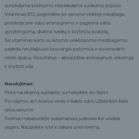
suteikdama švelnumo, nepalikdama sunkumo pojūčio.
Vitaminas B12, pagrindinė šio serumo veiklioji medžiaga,
prisideda prie odos atsinaujinimo ir pagerina odos
gyvybingumą, skatina sveiką ir švytinčią išvaizdą.
Šis vitaminas kartu su kitomis veikliosiomis medžiagomis
padeda neutralizuoti nuovargio požymius ir suvienodinti
veido spalvą. Rezultatas – akivaizdžiai atsinaujinusi, elastinga
ir švytinti oda.
Naudojimas:
Prieš naudojimą suplakite, sumaišykite dvi fazes.
Po valymo, ant švarios veido ir kaklo odos užlašinkite kelis
lašus serumo.
Švelniai masažuokite sukamaisiais judesiais kol visiškai
įsigers. Naudokite ryte ir vakare prieš kremą.