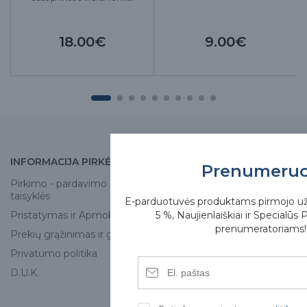
18.00€
9.00€
INFORMACIJA PIRKĖJUI
APIE MUS
Prenumeru
Pirkimo - pardavimo
Apie mus
taisyklės
E-parduotuvės produktams pirmojo u
Skirgesa parduotuvės
5 %, Naujienlaiškiai ir Specialūs 
Pristatymas ir Apmokėjimas
Kontaktai
prenumeratoriams!
Prekių grąžinimas ir garantija
Privatumo politika
D.U.K.