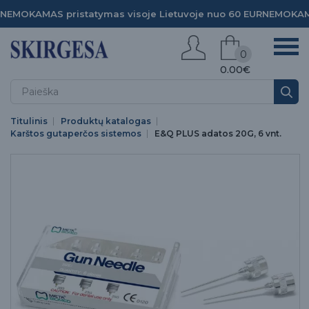
NEMOKAMAS pristatymas visoje Lietuvoje nuo 60 EUR
NEMOKAMA
0
0.00€
Titulinis
Produktų katalogas
Karštos gutaperčos sistemos
E&Q PLUS adatos 20G, 6 vnt.