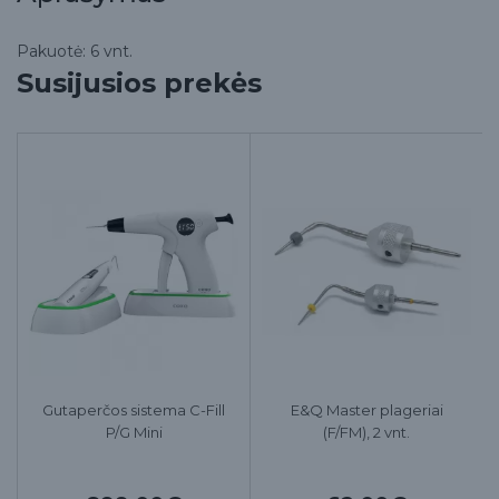
Pakuotė: 6 vnt.
Susijusios prekės
Gutaperčos sistema C-Fill
E&Q Master plageriai
P/G Mini
(F/FM), 2 vnt.