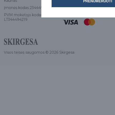
Kaunas
PRENUMERUOTI
info@e-skirgesa.lt
Įmonės kodas 234449420
PVM mokėtojo kodas
LT344494219
Visos teisės saugomos © 2026 Skirgesa