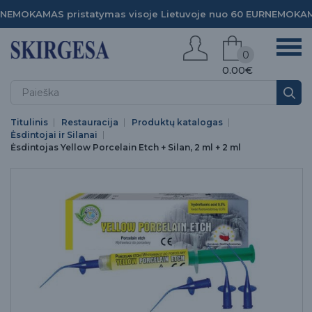
NEMOKAMAS pristatymas visoje Lietuvoje nuo 60 EUR
NEMOKAMA
0
0.00€
Titulinis
Restauracija
Produktų katalogas
Ėsdintojai ir Silanai
Ėsdintojas Yellow Porcelain Etch + Silan, 2 ml + 2 ml