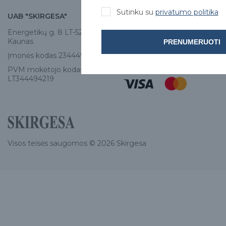
Sutinku su
privatumo politika
UAB "SKIRGESA"
KONTAKTAI
Energetikų g. 8 LT-52461,
Tel:
+370 671 77528
Kaunas
PRENUMERUOTI
info@e-skirgesa.lt
Įmonės kodas 234449420
PVM mokėtojo kodas
LT344494219
Visos teisės saugomos © 2026 Skirgesa