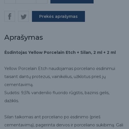
Prekės aprašymas
Aprašymas
Ėsdintojas Yellow Porcelain Etch + Silan, 2 ml + 2 ml
Yellow Porcelain Etch naudojamas porceliano ėsdinimui
taisant dantų protezus, vainikėlius, užklotus prieš jų
cementavimą.
Sudėtis: 9,5% vandenilio fluorido rūgštis, bazinis gelis,
dažiklis.
Silan taikomas ant porceliano po ėsdinimo (prieš
cementavimą), pagerinta dervos ir porceliano sukibimą. Gali