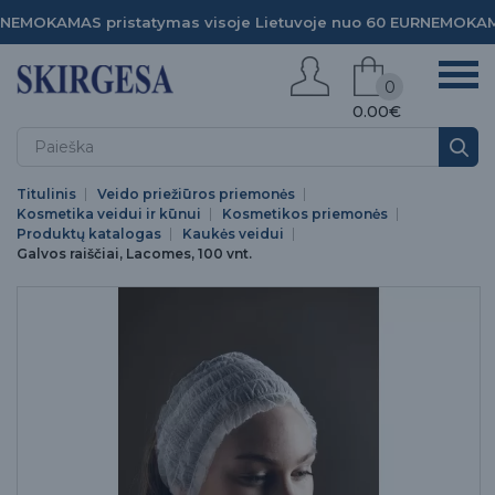
NEMOKAMAS pristatymas visoje Lietuvoje nuo 60 EUR
NEMOKAMA
0
0.00€
Titulinis
Veido priežiūros priemonės
Kosmetika veidui ir kūnui
Kosmetikos priemonės
Produktų katalogas
Kaukės veidui
Galvos raiščiai, Lacomes, 100 vnt.