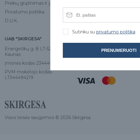
Prekių grąžinimas ir garantija
Privatumo politika
D.U.K.
Sutinku su
privatumo politika
UAB "SKIRGESA"
KONTAKTAI
Energetikų g. 8 LT-52461,
Tel:
+370 671 77528
PRENUMERUOTI
Kaunas
info@e-skirgesa.lt
Įmonės kodas 234449420
PVM mokėtojo kodas
LT344494219
Visos teisės saugomos © 2026 Skirgesa