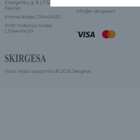
Energetikų g. 8 LT-52461,
Tel:
+370 671 77528
Kaunas
info@e-skirgesa.lt
Įmonės kodas 234449420
PVM mokėtojo kodas
LT344494219
Visos teisės saugomos © 2026 Skirgesa