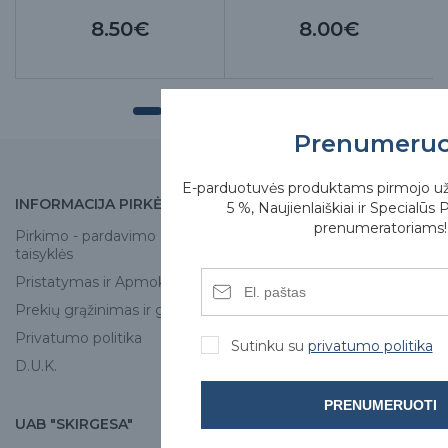
8.50€
8.00€
Prenumeru
E-parduotuvės produktams pirmojo u
INFORMACIJA PIRKĖJUI
APIE MUS
5 %, Naujienlaiškiai ir Specialūs 
prenumeratoriams!
Pirkimo - pardavimo
Apie mus
taisyklės
Skirgesa parduotuvės
Pristatymas ir Apmokėjimas
Kontaktai
Prekių grąžinimas ir garantija
Privatumo politika
Sutinku su
privatumo politika
D.U.K.
PRENUMERUOTI
UAB "SKIRGESA"
KONTAKTAI