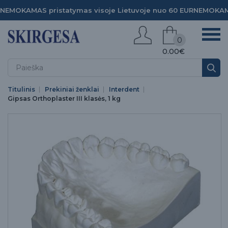
NEMOKAMAS pristatymas visoje Lietuvoje nuo 60 EUR
NEMOKAMA
0
0.00€
Titulinis
Prekiniai ženklai
Interdent
Gipsas Orthoplaster III klasės, 1 kg