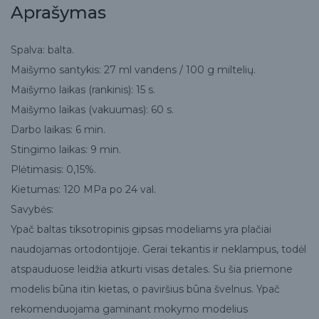
Aprašymas
Spalva: balta.
Maišymo santykis: 27 ml vandens / 100 g miltelių.
Maišymo laikas (rankinis): 15 s.
Maišymo laikas (vakuumas): 60 s.
Darbo laikas: 6 min.
Stingimo laikas: 9 min.
Plėtimasis: 0,15%.
Kietumas: 120 MPa po 24 val.
Savybės:
Ypač baltas tiksotropinis gipsas modeliams yra plačiai
naudojamas ortodontijoje. Gerai tekantis ir neklampus, todėl
atspauduose leidžia atkurti visas detales. Su šia priemone
modelis būna itin kietas, o paviršius būna švelnus. Ypač
rekomenduojama gaminant mokymo modelius