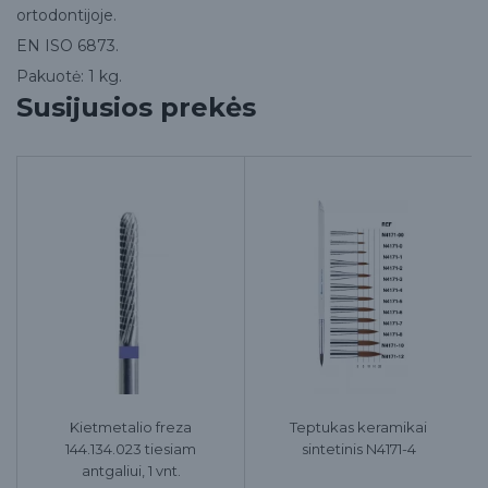
ortodontijoje.
EN ISO 6873.
Pakuotė: 1 kg.
Susijusios prekės
Kietmetalio freza
Teptukas keramikai
144.134.023 tiesiam
sintetinis N4171-4
antgaliui, 1 vnt.