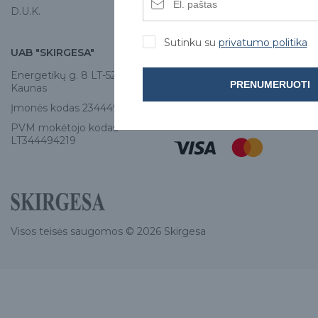
D.U.K.
Sutinku su
privatumo politika
UAB "SKIRGESA"
KONTAKTAI
Energetikų g. 8 LT-52461,
Tel:
+370 671 77528
PRENUMERUOTI
Kaunas
info@e-skirgesa.lt
Įmonės kodas 234449420
PVM mokėtojo kodas
LT344494219
Visos teisės saugomos © 2026 Skirgesa