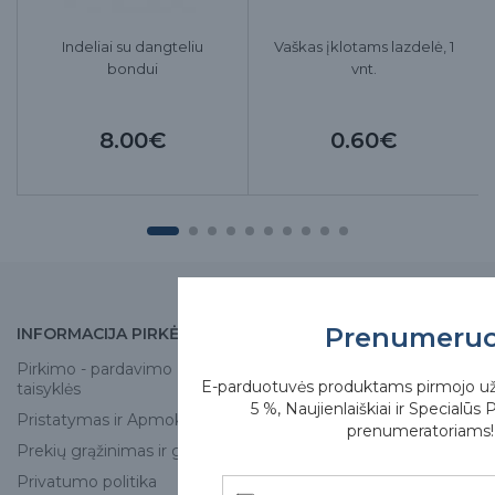
Indeliai su dangteliu
Vaškas įklotams lazdelė, 1
bondui
vnt.
8.00€
0.60€
Prenumeru
INFORMACIJA PIRKĖJUI
APIE MUS
Pirkimo - pardavimo
Apie mus
E-parduotuvės produktams pirmojo u
taisyklės
Skirgesa parduotuvės
5 %, Naujienlaiškiai ir Specialūs 
Pristatymas ir Apmokėjimas
prenumeratoriams!
Kontaktai
Prekių grąžinimas ir garantija
Privatumo politika