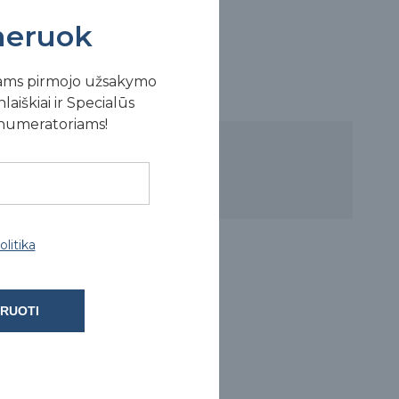
eruok
ams pirmojo užsakymo
laiškiai ir Specialūs
enumeratoriams!
litika
RUOTI