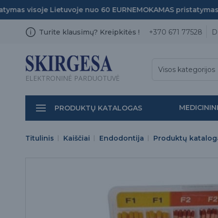
mas visoje Lietuvoje nuo 60 EUR
NEMOKAMAS pristatymas vis
Turite klausimų? Kreipkitės !
+370 671 77528
D
Visos kategorijos
ELEKTRONINĖ PARDUOTUVĖ
MEDICININ
PRODUKTŲ KATALOGAS
Titulinis
Kaiščiai
Endodontija
Produktų katalog