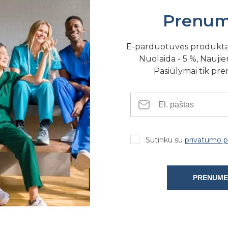
Prenum
E-parduotuvės produkt
Nuolaida - 5 %, Naujien
Pasiūlymai tik pr
SE FIZINĖSE PARDUOTUVĖSE
Sutinku su
privatumo po
PRENUME