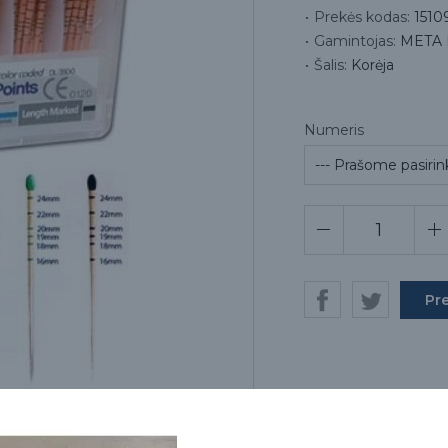
Prekės kodas:
1510
Gamintojas:
META 
Šalis:
Korėja
Numeris
Pr