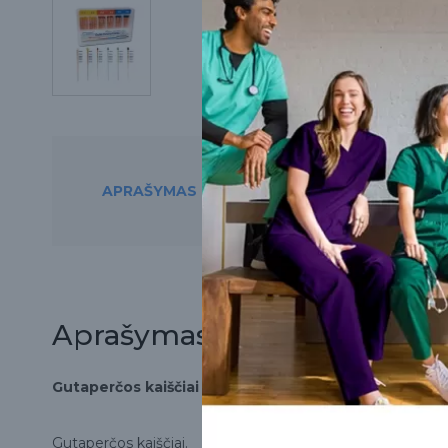
APRAŠYMAS
PREKĘ RASITE ŠIO
Aprašymas
Gutaperčos kaiščiai F1~F5, 60 vnt.
Gutaperčos kaiščiai.