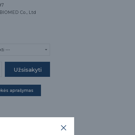
97
BIOMED Co., Ltd
ekės aprašymas