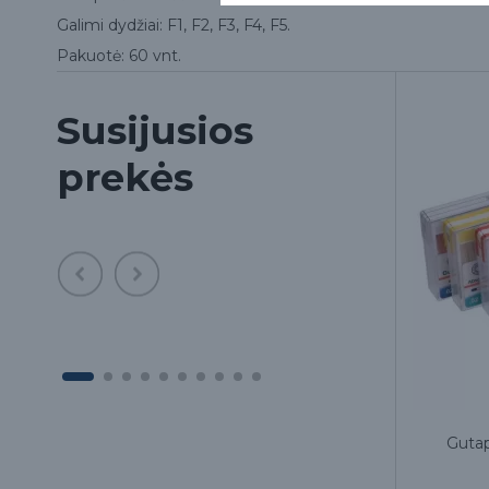
Galimi dydžiai: F1, F2, F3, F4, F5.
Pakuotė: 60 vnt.
Susijusios
prekės
 60
Gutaperčos kaiščiai pagalbiniai A~D,
Gutap
100 vnt.