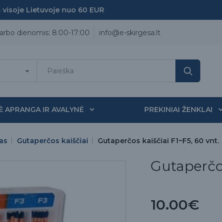
oje Lietuvoje nuo 60 EUR
arbo dienomis: 8:00-17:00
info@e-skirgesa.lt
Ė APRANGA IR AVALYNĖ
PREKINIAI ŽENKLAI
as
Gutaperčos kaiščiai
Gutaperčos kaiščiai F1~F5, 60 vnt.
Gutaperčos
10.00€