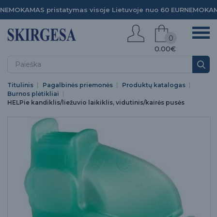
NEMOKAMAS pristatymas visoje Lietuvoje nuo 60 EUR
NEMOKAMA
0
0.00€
Titulinis
Pagalbinės priemonės
Produktų katalogas
Burnos plėtikliai
HELPie kandiklis/liežuvio laikiklis, vidutinis/kairės pusės