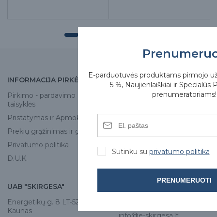
Prenumeru
E-parduotuvės produktams pirmojo u
INFORMACIJA PIRKĖJUI
APIE MUS
5 %, Naujienlaiškiai ir Specialūs 
prenumeratoriams!
Pirkimo - pardavimo
Apie mus
taisyklės
Skirgesa parduotuvės
Pristatymas ir Apmokėjimas
Kontaktai
Prekių grąžinimas ir garantija
Privatumo politika
Sutinku su
privatumo politika
D.U.K.
PRENUMERUOTI
UAB "SKIRGESA"
KONTAKTAI
Energetikų g. 8 LT-52461,
Tel:
+370 671 77528
Kaunas
info@e-skirgesa.lt