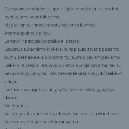
Palengvina darbą bei taupo laiką burnos higienistams bei
gydytojams odontologams.
Mažiau rankų ir instrumentų paciento burnoje.
Atrama gydytojo pirštui.
Lengvai ir patogiai prisitaiko ir įsistato.
Lankstus sukandimo blokelis, kuris plačiai atveria paciento
burną, bei nesukelia diskomforto jausmo pačiam pacientui.
Laikiklis nukreipia liežuvį nuo vietos, kurioje dirbama, tačiau
nesuvaržo jo judėjimo, nes liežuvis lieka laisvai judėti laikiklio
viduje.
Liežuvis apsaugotas nuo grąžtų, bei netrukdo gydytojo
darbui.
Vienkartinis.
Su integruotu vamzdeliu, efektyvesniam seilių išsiurbimui.
Siurbimo vieta gali būti koreguojama.