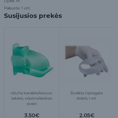
Dydis: M.
Pakuotė: 1 vnt.
Susijusios prekės
HELPie kandiklis/liežuvio
Žiodiklis Optragate
laikiklis, vidutinis/dešinės
didelis, 1 vnt.
pusės
3.50€
2.05€