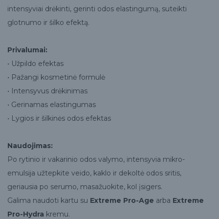
intensyviai drėkinti, gerinti odos elastingumą, suteikti
glotnumo ir šilko efektą.
Privalumai:
• Užpildo efektas
• Pažangi kosmetinė formulė
• Intensyvus drėkinimas
• Gerinamas elastingumas
• Lygios ir šilkinės odos efektas
Naudojimas:
Po rytinio ir vakarinio odos valymo, intensyvia mikro-
emulsija užtepkite veido, kaklo ir dekoltė odos sritis,
geriausia po serumo, masažuokite, kol įsigers.
Galima naudoti kartu su
Extreme Pro-Age
arba
Extreme
Pro-Hydra
kremu.