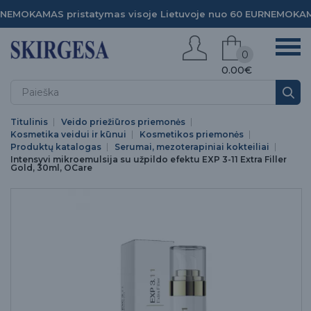
NEMOKAMAS pristatymas visoje Lietuvoje nuo 60 EUR
NEMOKAMA
0
0.00€
Titulinis
Veido priežiūros priemonės
Kosmetika veidui ir kūnui
Kosmetikos priemonės
Produktų katalogas
Serumai, mezoterapiniai kokteiliai
Intensyvi mikroemulsija su užpildo efektu EXP 3-11 Extra Filler
Gold, 30ml, OCare