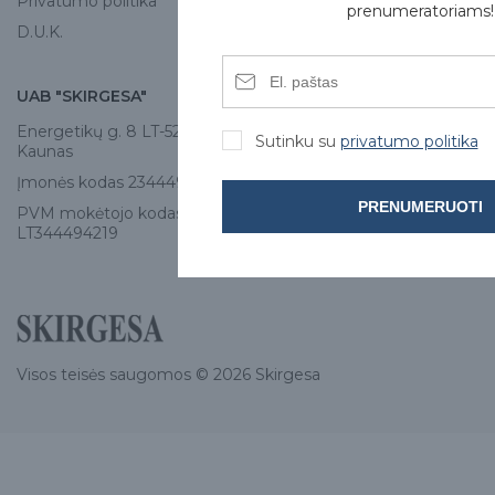
Privatumo politika
prenumeratoriams!
D.U.K.
UAB "SKIRGESA"
KONTAKTAI
Energetikų g. 8 LT-52461,
Tel:
+370 671 77528
Sutinku su
privatumo politika
Kaunas
info@e-skirgesa.lt
Įmonės kodas 234449420
PRENUMERUOTI
PVM mokėtojo kodas
LT344494219
Visos teisės saugomos © 2026 Skirgesa