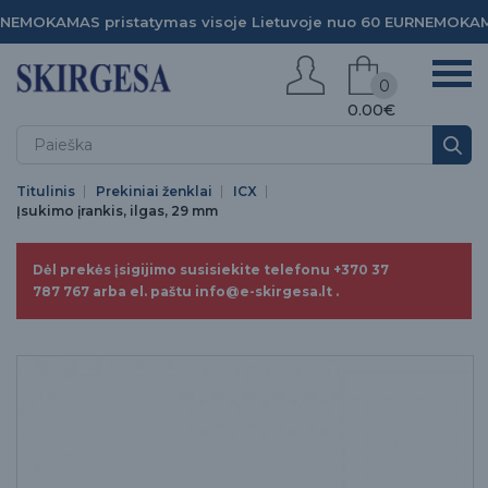
NEMOKAMAS pristatymas visoje Lietuvoje nuo 60 EUR
NEMOKAMA
0
0.00€
Titulinis
Prekiniai ženklai
ICX
Įsukimo įrankis, ilgas, 29 mm
Dėl prekės įsigijimo susisiekite telefonu +370 37
787 767 arba el. paštu info@e-skirgesa.lt .