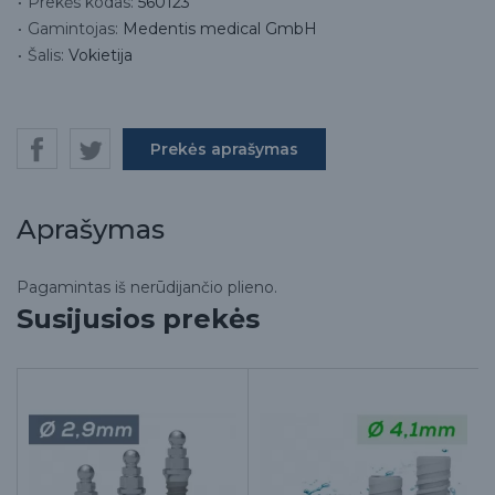
Prekės kodas:
560123
Gamintojas:
Medentis medical GmbH
Šalis:
Vokietija
Prekės aprašymas
Aprašymas
Pagamintas iš nerūdijančio plieno.
Susijusios prekės