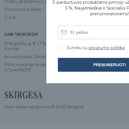
Prekių grąžinimas ir garantija
E-parduotuvės produktams pirmojo u
5 %, Naujienlaiškiai ir Specialūs 
Privatumo politika
prenumeratoriams!
D.U.K.
UAB "SKIRGESA"
KONTAKTAI
Energetikų g. 8 LT-52461,
Tel:
+370 671 77528
Sutinku su
privatumo politika
Kaunas
info@e-skirgesa.lt
Įmonės kodas 234449420
PVM mokėtojo kodas
PRENUMERUOTI
LT344494219
Visos teisės saugomos © 2026 Skirgesa