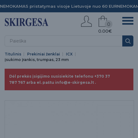
NEMOKAMAS pristatymas visoje Lietuvoje nuo 60 EUR
NEMOKAMA
0
0.00€
Titulinis
Prekiniai ženklai
ICX
Įsukimo įrankis, trumpas, 23 mm
Dėl prekės įsigijimo susisiekite telefonu +370 37
787 767 arba el. paštu info@e-skirgesa.lt .