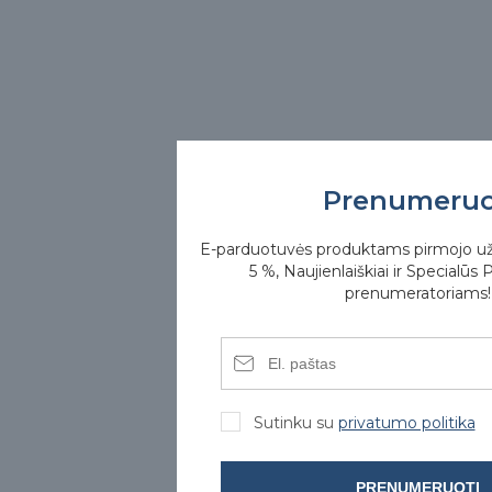
Prenumeru
E-parduotuvės produktams pirmojo u
5 %, Naujienlaiškiai ir Specialūs 
prenumeratoriams!
Sutinku su
privatumo politika
PRENUMERUOTI