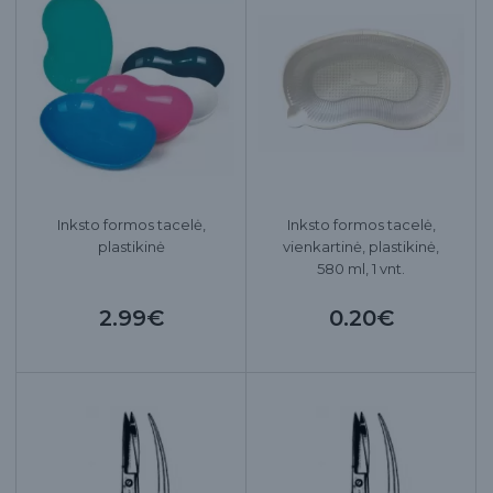
Inksto formos tacelė,
Inksto formos tacelė,
plastikinė
vienkartinė, plastikinė,
580 ml, 1 vnt.
2.99€
0.20€