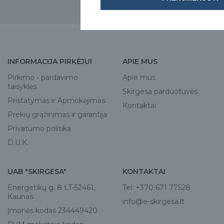
INFORMACIJA PIRKĖJUI
APIE MUS
Pirkimo - pardavimo
Apie mus
taisyklės
Skirgesa parduotuvės
Pristatymas ir Apmokėjimas
Kontaktai
Prekių grąžinimas ir garantija
Privatumo politika
D.U.K.
UAB "SKIRGESA"
KONTAKTAI
Energetikų g. 8 LT-52461,
Tel:
+370 671 77528
Kaunas
info@e-skirgesa.lt
Įmonės kodas 234449420